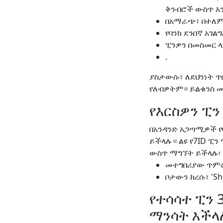
ቅንብሮች ውስጥ እ
በአማራጭ፣ በተለምዶ
የባንክ ደንበኛ አገል
ፒንዎን በመስመር ላ
.
ያስታውሱ፣ ለደህንነት ጥ
የለብዎትም። ይልቁንስ መ
የእርስዎን ፒን
በአንዳንድ አጋጣሚዎች የ
ይችላሉ። ልዩ የ7ID ፒ
ውስጥ ማግኘት ይችላሉ፡
መተግበሪያው ጥምሩን
ቦታውን ከረሱ፣ 'S
የተሳሳተ ፒን 
ማንሳት እችላ