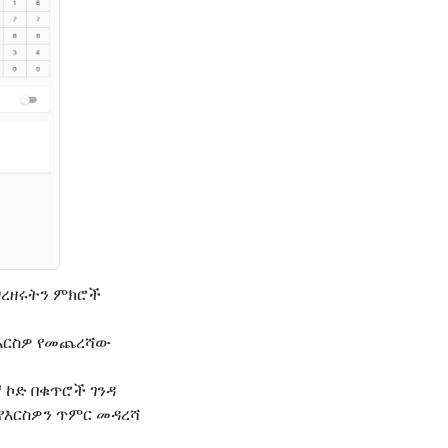
ዘረዘሩትን ምክሮች
የእርስዎ የመጨረሻው
 ኮድ በቁጥሮች ገንዳ
የእርስዎን ጥምር መዳረሻ