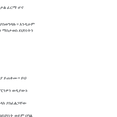
ጂታል ፊርማ ሆኖ
ን ያስወግዳሉ። እንዲሁም
ን ማስታወስ ደህንነትን
ሪያ ይጠቀሙ። ይህ
ና ፒንዎን ወዲያውኑ
መላክ ያስፈልጋቸው
በደህንነት ወይም በግል