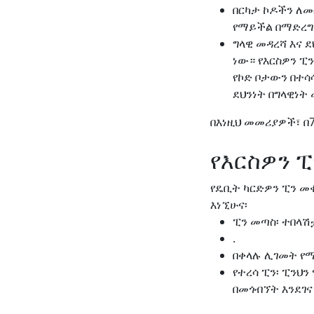
በርካታ ኮዶችን ለ
የማይችል በማድረግ
ግላዊ መዳረሻ እና 
ነው። የእርስዎን ፒ
የኮድ ቦታውን በተሳ
ደህንነት በግላዊነ
በእነዚህ መመሪያዎች፣ በ
የእርስዎን 
የዴቢት ካርድዎን ፒን መ
እነኚሁና፡
ፒን መጣስ፡ ተበላ
.
በቀላሉ ሊገመት የሚ
የተረሳ ፒን፡ ፒንህ
በመጎብኘት እንደገና