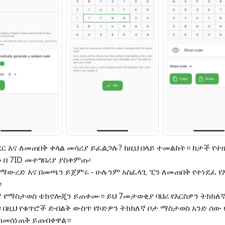
ደር እና ለመጠበቅ ቀላል መሳሪያ ይፈልጋሉ? ከዚህ በላይ ተመልከት። ከታች የተ
ን በ 7ID መተግበሪያ ያስቀምጡ፡
በማውረድ እና በመጫን ይጀምሩ - ሁሉንም አስፈላጊ ፒን ለመጠበቅ የተነደፈ 
።
ና የማስታወስ ቴክኖሎጂን ይጠቀሙ። ይህ 7መታወቂያ ባህሪ የእርስዎን ትክክለኛ
በዚህ የቁጥሮች ድብልቅ ውስጥ የኮድዎን ትክክለኛ ቦታ ማስታወስ አንድ ሰው 
ከመሰነጠቅ ይጠብቀዋል።