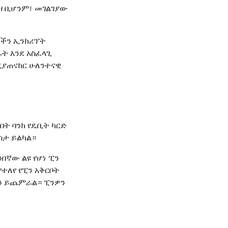
ያዘ ቢሆንም፣ መገልገያው
ችን ኢንክሪፕት
ት እንደ አስፈላጊ
የሚያጠናክር ሁለንተናዊ
በት ባንክ የዴቢት ካርድ
ስታ ይልካል።
ንበኛው ልዩ የሆነ ፒን
ተለየ የፒን አቅርቦት
ን ይጨምራል። ፒንዎን