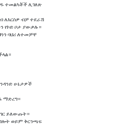
ቀዱ ተመልካቾች ሊገለጽ
ሂብ ለእርስዎ ብቻ ተደራሽ
ውን የኮድ ቦታ ያውቃሉ።
ህንን ባህሪ ለተመቻቸ
ችላል።
አንዳንድ ሁኔታዎች
ፋ ማድረግ።
 ነገር ይለውጡት።
ገልግሎት ወይም ቅርንጫፍ