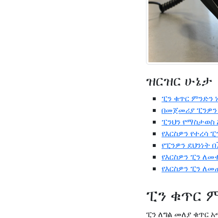
ዝርዝር ሁኔታ
ፒን ቁጥር ምንድን 
በመጀመሪያ ፒንዎን 
ፒንህን የማስታወስ 
የእርስዎን የተረሳ 
የፒንዎን ደህንነት 
የእርስዎን ፒን ለመ
የእርስዎን ፒን ለ
ፒን ቁጥር 
ፒን ለግል መለያ ቁጥር አ