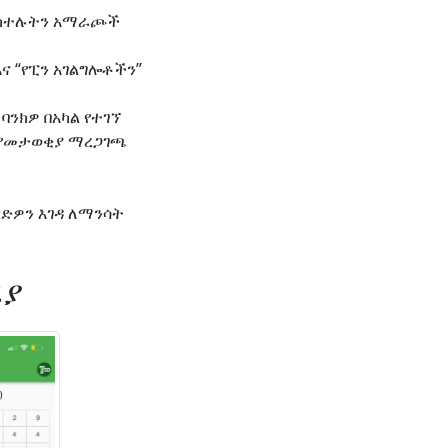
የሚከተሉትን አማራጮች
ና “የፒን አገልግሎቶችን”
ባንክዎ በአካል የተገኘ
ር የመታወቂያ ማረጋገጫ
ድዎን እገዳ ለማንሳት
ሪያ