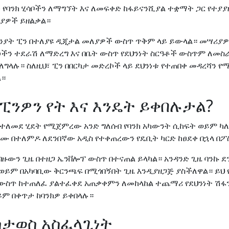
 የባንክ ሂሳቦችን ለማግኘት እና ለመፍቀድ ከፋይናንሺያል ተቋማት ጋር የተያ
ያዎች ይዘልቃል።
ያት ፒን በተለያዩ ዲጂታል መለያዎች ውስጥ ጥቅም ላይ ይውላል። መሣሪያዎ
ኮችን ተደራሽ ለማድረግ እና በቤት ውስጥ የደህንነት ስርዓቶች ውስጥም ለመስራ
ገለግላሉ። ስለዚህ፣ ፒን በበርካታ መድረኮች ላይ ደህንነቱ የተጠበቀ መዳረሻን 
ል።
ፒንዎን የት እና እንዴት ይቀበሉታል?
የተለመደ ሂደት የሚጀምረው አንድ ግለሰብ የባንክ አካውንት ሲከፍት ወይም ካለ
ቋሙ በተለምዶ ለደንበኛው አዲስ የተቀጠረውን የዴቢት ካርድ ከፀደቀ በኋላ በፖ
 ብዙውን ጊዜ በተዘጋ ኤንቨሎፕ ውስጥ በተናጠል ይላካል። አንዳንድ ጊዜ ባንኩ ደ
 ወይም በአካባቢው ቅርንጫፍ በሚጎበኝበት ጊዜ እንዲያዘጋጅ ያስችለዋል። ይህ የ
 ውስጥ ከተጠለፈ ያልተፈቀደ አጠቃቀምን ለመከላከል ተጨማሪ የደህንነት ሽፋ
ይም በቀጥታ ከባንክዎ ይቀበላሉ።
ስታወስ አስፈላጊነት