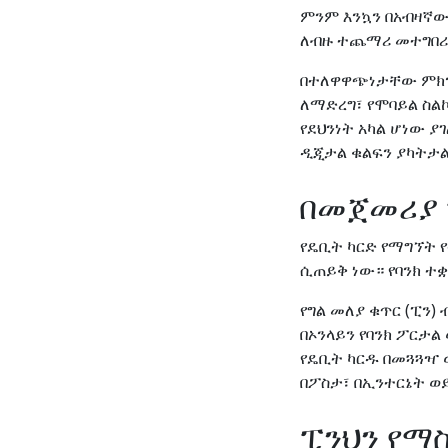
ምንም እንኳን በአብዛኛው
ለብዙ ተጨማሪ መተግበሪ
በተለዋዋጭነታቸው ምክን
ለማድረግ፣ የሞባይል ስል
የደህንነት አካል ሆነው ያ
ዲጂታል ቁልፍን ያካትታ
በመጀመሪያ 
የዴቢት ካርድ የማግኘት 
ሲጠይቅ ነው። የባንክ ተ
የግል መለያ ቁጥር (ፒን)
በኦንላይን የባንክ ፖርታል
የዴቢት ካርዱ በመጓጓዣ
በፖስታ፣ በኢንተርኔት ወ
ፒንህን የማ