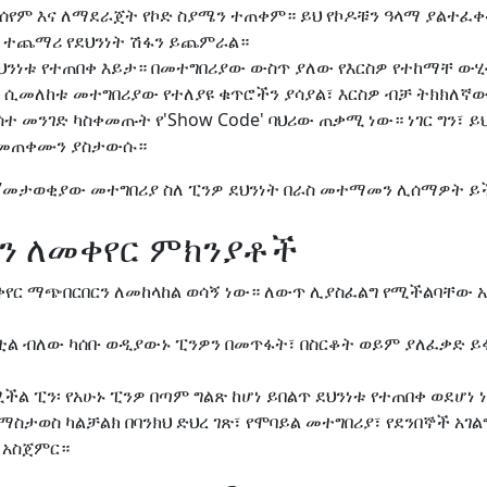
መሰየም እና ለማደራጀት የኮድ ስያሜን ተጠቀም። ይህ የኮዶቹን ዓላማ ያልተፈ
 ተጨማሪ የደህንነት ሽፋን ይጨምራል።
ደህንነቱ የተጠበቀ እይታ። በመተግበሪያው ውስጥ ያለው የእርስዎ የተከማቸ ው
ን ሲመለከቱ መተግበሪያው የተለያዩ ቁጥሮችን ያሳያል፣ እርስዎ ብቻ ትክክለኛ
ሳተ መንገድ ካስቀመጡት የ'Show Code' ባህሪው ጠቃሚ ነው። ነገር ግን፣ ይ
ት መጠቀሙን ያስታውሱ።
7መታወቂያው መተግበሪያ ስለ ፒንዎ ደህንነት በራስ መተማመን ሊሰማዎት ይ
ፒን ለመቀየር ምክንያቶች
ቀየር ማጭበርበርን ለመከላከል ወሳኝ ነው። ለውጥ ሊያስፈልግ የሚችልባቸው 
ሽቷል ብለው ካሰቡ ወዲያውኑ ፒንዎን በመጥፋት፣ በስርቆት ወይም ያለፈቃድ ይ
ችል ፒን፡ የአሁኑ ፒንዎ በጣም ግልጽ ከሆነ ይበልጥ ደህንነቱ የተጠበቀ ወደሆነ
ን ማስታወስ ካልቻልክ በባንክህ ድህረ ገጽ፣ የሞባይል መተግበሪያ፣ የደንበኞች አ
 አስጀምር።