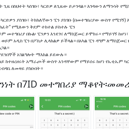
ስት ጊዜ በስህተት ካስገቡ፣ ካርድዎ ለጊዜው ይታገዳል። እገዳውን ለማንሳት 
ርድዎን ያስገቡ፣ ትክክለኛውን ፒን ያስገቡ (በመተግበሪያው ውስጥ የሚገኝ) እ
 ክፈት” የሚለውን ቅደም ተከተል ይከተሉ ፒን
ይም መተግበሪያ በኩል፡ ፒንዎን እንደገና ለማስጀመር ይሞክሩ። የማይገኝ ከሆነ፣ 
ሪ ወይም አዲስ ፒን በፖስታ ሊላክልዎ ይችላል። በአካል ፒን ዳግም ለማስጀመ
ልጋል።
ዎ የደንበኞች አገልግሎት ማእከል ይደውሉ።
ከላይ ከተዘረዘሩት አማራጮች ውስጥ አንዳቸውም የማይሰሩ ከሆነ የኤቲኤም ካር
ደብዳቤ ለመጻፍ ያስቡበት።
ህንነት በ7ID መተግበሪያ ማቆየት፡መመ