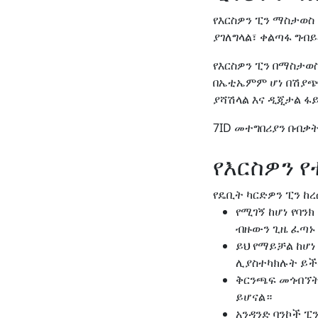
የእርስዎን ፒን ማስታወስ
ያገለግላል፣ ቀልጣፋ ግብ
የእርስዎን ፒን በማስታወ
በኤቲኤምም ሆነ በሽያጭ 
ያሻሽላል እና ዲጂታል ፋ
7ID መተግበሪያን በብ
የእርስዎን 
የዴቢት ካርድዎን ፒን ከ
የሚገኝ ከሆነ የባን
ብዙውን ጊዜ ፈጣኑ 
ይህ የማይቻል ከሆነ
ሊያስተካክሉት ይች
ቅርንጫፍ መጎብኘት 
ይሆናል።
አንዳንድ ባንኮች ፒ