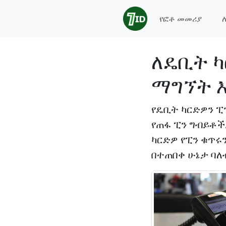
የፎቶ መመሪያ
ለዴቢት ካ
ማግኘት 
የዴቢት ካርድዎን ፒ
የጠፋ ፒን ግብይቶችዎ
ካርድዎ የፒን ቁጥሩ
በተጠበቀ ሁኔታ ባለ