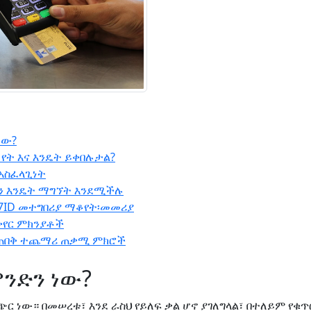
ነው?
የት እና እንዴት ይቀበሉታል?
አስፈላጊነት
ፒን እንዴት ማግኘት እንደሚችሉ
በ7ID መተግበሪያ ማቆየት፡መመሪያ
ቀየር ምክንያቶች
መጠበቅ ተጨማሪ ጠቃሚ ምክሮች
ምንድን ነው?
ጭር ነው። በመሠረቱ፣ እንደ ራስህ የይለፍ ቃል ሆኖ ያገለግላል፣ በተለይም የቁጥ