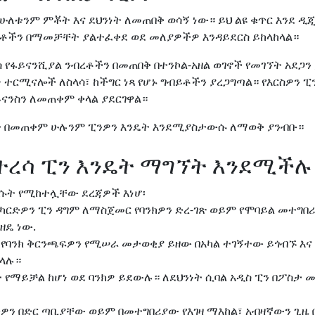
 ሁለቱንም ምቾት እና ደህንነት ለመጠበቅ ወሳኝ ነው። ይህ ልዩ ቁጥር እንደ ዲ
ይቶችን በማመቻቸት ያልተፈቀደ ወደ መለያዎችዎ እንዳይደርስ ይከላከላል።
ስ የፋይናንሺያል ንብረቶችን በመጠበቅ በተንኮል-አዘል ወገኖች የመገኘት አደጋ
ተርሚናሎች ለስላሳ፣ ከችግር ነጻ የሆኑ ግብይቶችን ያረጋግጣል። የእርስዎን ፒ
ይናንስን ለመጠቀም ቀላል ያደርገዋል።
ቃት በመጠቀም ሁሉንም ፒንዎን እንዴት እንደሚያስታውሱ ለማወቅ ያንብቡ።
የተረሳ ፒን እንዴት ማግኘት እንደሚችሉ
ረሱት የሚከተሏቸው ደረጃዎች እነሆ፡
ክ ካርድዎን ፒን ዳግም ለማስጀመር የባንክዎን ድረ-ገጽ ወይም የሞባይል መተግበ
ዘዴ ነው.
 የባንክ ቅርንጫፍዎን የሚሠራ መታወቂያ ይዘው በአካል ተገኝተው ይጎብኙ እ
ላሉ።
የማይቻል ከሆነ ወደ ባንክዎ ይደውሉ። ለደህንነት ሲባል አዲስ ፒን በፖስታ 
ንዎን በድር ጣቢያቸው ወይም በመተግበሪያው የእገዛ ማእከል፣ አብዛኛውን ጊዜ 