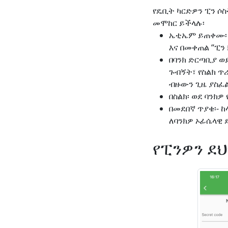
የዴቢት ካርድዎን ፒን ሶ
መሞከር ይችላሉ፡
ኤቲኤም ይጠቀሙ፡ ካ
እና በመቀጠል “ፒን
በባንክ ድርጣቢያ ወ
ጉብኝት፣ የስልክ ጥ
ብዙውን ጊዜ ያስፈ
በስልክ፡ ወደ ባንክ
በመደበኛ ጥያቄ፡- 
ለባንክዎ ኦፊሴላዊ 
የፒንዎን ደ