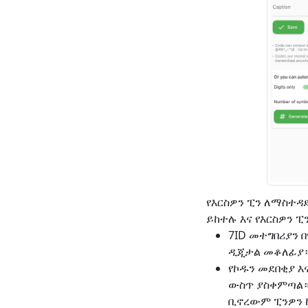
የእርስዎን ፒን ለማስተዳ
ይከተሉ እና የእርስዎን ፒ
7ID መተግበሪያን 
ዲጂታል መቆለፊያ
የኮዱን መደበቂያ እ
ውስጥ ያስቀምጣል። 
ቢኖረውም ፒንዎን 