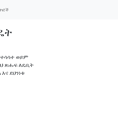
ች አዲስ ባህሪ
ጣጥፎች
ንዴት
የተሳሳተ ወይም
 ይህ ጽሑፍ ለዴቢት
እና ደህንነቱ