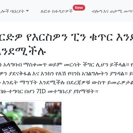
ለፎቶ ስቱዲዮዎች እና ለቪዛ ኤጀንሲዎ
New
ሌሎች ባህሪያት
ለፎቶ ስቱዲዮዎች
ብሎግ እና ጠቃሚ መ
ርድዎ የእርስዎን ፒን ቁጥር እ
እንደሚችሉ
ን አላግባብ ማስቀመጥ ወይም መርሳት ችግር ሊሆን ይችላል። 
ን ያደናቅፋል እና እንከን የለሽ የባንክ አገልግሎትን ያግዳል።
ን እንዴት ማግኘት እንደሚችሉ በደረጃዎቹ ውስጥ ይመራዎታል 
ብዙ-ተግባር በሆነ 7ID መተግበሪያ ያከማቹት።