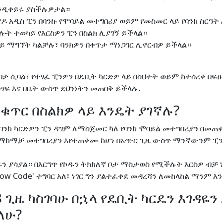
ንዲቀይሩ ያስችሉዎታል።
 አዲስ ፒን በባንኩ የሞባይል መተግበሪያ ወይም የመስመር ላይ የባንክ ስርዓት
ግሎት ተወካይ የእርስዎን ፒን በስልክ ሊያገኝ ይችላል።
ይ ማግኘት ካልቻሉ፣ ባንክዎን በቀጥታ ማነጋገር ሊኖርብዎ ይችላል።
በቃ ሲባል፣ የተፃፈ ፒንዎን በዴቢት ካርድዎ ላይ በስህተት ወይም ከተሰረቀ በ
ፃፍ እና በቤት ውስጥ ደህንነትን መጠበቅ ይችላሉ.
 ቁጥር በስልክዎ ላይ እንዴት ያገኛሉ?
ባንክ ካርድዎን ፒን ዳግም ለማስጀመር ካለ የባንክ ሞባይል መተግበሪያን በመጠ
ን ማከማቻ መተግበሪያን እየተጠቀሙ ከሆነ በአጭር ጊዜ ውስጥ ማንኛውንም ፒን
 ያሳያል። በእርግጥ የኮዱን ትክክለኛ ቦታ ማስታወስ የሚችሉት እርስዎ ብቻ 
how Code' ተግባር አለ፣ ነገር ግን ያልተፈቀደ መዳረሻን ለመከላከል ማንም 
3 ጊዜ ካስገባሁ በኋላ የዴቢት ካርዴን እገዳዬን
ለሁ?