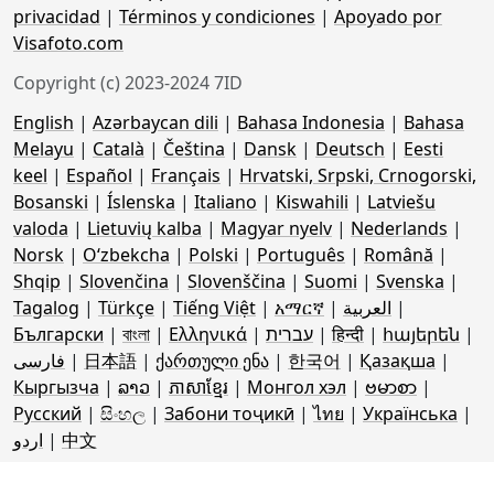
privacidad
|
Términos y condiciones
|
Apoyado por
Visafoto.com
Copyright (c) 2023-2024 7ID
English
|
Azərbaycan dili
|
Bahasa Indonesia
|
Bahasa
Melayu
|
Català
|
Čeština
|
Dansk
|
Deutsch
|
Eesti
keel
|
Español
|
Français
|
Hrvatski, Srpski, Crnogorski,
Bosanski
|
Íslenska
|
Italiano
|
Kiswahili
|
Latviešu
valoda
|
Lietuvių kalba
|
Magyar nyelv
|
Nederlands
|
Norsk
|
Oʻzbekcha
|
Polski
|
Português
|
Română
|
Shqip
|
Slovenčina
|
Slovenščina
|
Suomi
|
Svenska
|
Tagalog
|
Türkçe
|
Tiếng Việt
|
አማርኛ
|
العربية
|
Български
|
বাংলা
|
Ελληνικά
|
עברית
|
हिन्दी
|
հայերեն
|
فارسی
|
日本語
|
ქართული ენა
|
한국어
|
Қазақша
|
Кыргызча
|
ລາວ
|
ភាសាខ្មែរ
|
Монгол хэл
|
ဗမာစာ
|
Русский
|
සිංහල
|
Забони тоҷикӣ
|
ไทย
|
Українська
|
اردو
|
中文