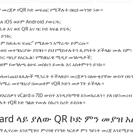
 መረጃዎ የQR ኮድ መፍጠር የሚችሉት በዚህ መንገድ ነው።
 ለ iOS ወይም Android ያውርዱ;
 እና ወደ QR እና ባር ኮድ ክፍል ይሂዱ;
 ይንኩ;
ወይም ከጽሑፍ ፍጠር” የሚለውን አማራጭ ይምረጡ።
ወደ መተግበሪያው ያስገቡ። ይህ የሚከተሉትን ሊያካትት ይችላል፡ ሙሉ ስም፣ የ
ድር ጣቢያ ዩአርኤል፣ የማህበራዊ ሚዲያ መገለጫዎች;
ሰየም የመግለጫ ፅሁፍ መስኩን ይሙሉ እና አስቀምጥን ይንኩ።
ድ ስላመነጨህ ለሌሎች ማጋራት ትችላለህ። መረጃዎን በዕውቂያቸው ውስጥ በ
የካሜራ መተግበሪያ በመጠቀም የQR ኮድን መቃኘት ይችላሉ።
እርስዎን vCard በ 7ID ውስጥ እንዲያከማቹ እንመክራለን። ያለ በይነመረብ
 የQR ኮድ ግልጽ የሙሉ ስክሪን ስሪት ይደሰቱ።
ard ላይ ያለው QR ኮድ ምን መያዝ አ
ላማ ሊኖረው እንደሚገባ፣ ምናባዊ የንግድ ካርድዎ ምን ዓይነት መረጃ እንደሚይ