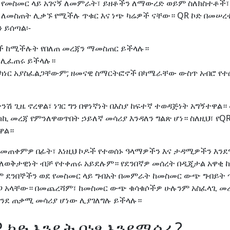
ደ የመስመር ላይ አገናኝ ለመምራት፣ ይዘቶችን ለማውረድ ወይም ስለክስተቶች
ለመስጠት ሊቃኙ የሚችሉ ጥቁር እና ነጭ ካሬዎች ናቸው። QR ኮድ በመሠረቱ 
 ይሰጣል፡-
ዶች ከሚችሉት የበለጠ መረጃን ማመስጠር ይችላሉ።
ሉ ሊፈጠሩ ይችላሉ።
ስካነር አያስፈልጋቸውም; ዘመናዊ ስማርትፎኖች በካሜራቸው ውስጥ አብሮ የተሰ
ትንሽ ጊዜ ኖረዋል፣ ነገር ግን በዋነኛነት በእስያ ከፍተኛ ተወዳጅነት አግኝተዋል
ንክኪ መረጃ የምንለዋወጥበት ኃይለኛ መሳሪያ እንዳለን ግልጽ ሆነ። ስለዚህ፣ የQ
ዋል።
መጠቀምዎ በፊት፣ እነዚህ ኮዶች የተወሰኑ ዓላማዎችን እና ታዳሚዎችን እን
 ለወቅታዊነት ብቻ የተቀጠሩ አይደሉም። የደንበኛዎ መሰረት በዲጂታል አዋቂ 
ም ደንበኞችን ወደ የመስመር ላይ ግብአት በመምራት ከመስመር ውጭ ግብይት
ጋ አላቸው። በመጨረሻም፣ ከመስመር ውጭ ቁሳቁሶችዎ ሁሉንም አስፈላጊ መ
 እንደ ጠቃሚ መሳሪያ ሆነው ሊያገለግሉ ይችላሉ።
 ኮድ እንዴት በነፃ እንደሚሰራ?