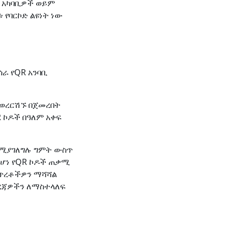
፣ አካባቢዎች ወይም
የባርኮድ ልዩነት ነው
ራ የQR አንባቢ
። ወረርሽኙ በጀመረበት
R ኮዶች በዓለም አቀፍ
ደሚያገለግሉ ግምት ውስጥ
ከሆነ የQR ኮዶች ጠቃሚ
 ጥረቶችዎን ማሻሻል
ረጃዎችን ለማስተላለፍ