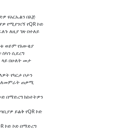
ድዎ ዩአርኤልን በእጅ
ዎ የሚያገናኝ የQR ኮድ
ለጉ ለዚያ ገጽ በተለይ
ሳቱ ወይም የእውቂያ
 ስካን ሲደረግ
 ላይ በሁለት መታ
ለዎት የካርታ ቦታን
ቦታ ለመምራት ጠቃሚ
በኮድ በማድረግ ክስተትዎን
ጣቢያዎ ይልቅ የQR ኮድ
R ኮድ ኮድ በማድረግ