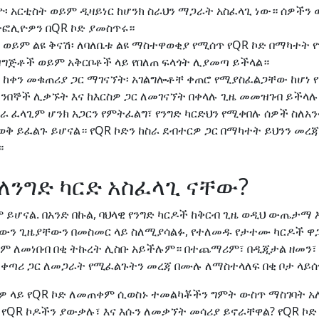
 አርቲስት ወይም ዲዛይነር ከሆንክ ስራህን ማጋራት አስፈላጊ ነው። ሰዎችን
ፎሊዮዎን በQR ኮድ ያመስጥሩ።
 ወይም ልዩ ቅናሽ፡ ለባለቤቱ ልዩ ማስተዋወቂያ የሚሰጥ የQR ኮድ በማካተት የ
ዝግጅቶች ወይም አቅርቦቶች ላይ የበለጠ ፍላጎት ሊያመጣ ይችላል።
ከቀን መቁጠሪያ ጋር ማገናኘት፡ አገልግሎቶቸ ቀጠሮ የሚያስፈልጋቸው ከሆነ 
ንበኞች ሊቃኙት እና ከእርስዎ ጋር ለመገናኘት በቀላሉ ጊዜ መመዝገብ ይችላሉ
ራ ፈላጊም ሆንክ አጋርን የምትፈልግ፣ የንግድ ካርድህን የሚቀበሉ ሰዎች ስለአ
ወቅ ይፈልጉ ይሆናል። የQR ኮድን ከስራ ደብተርዎ ጋር በማካተት ይህንን መረጃ
።
ለንግድ ካርድ አስፈላጊ ናቸው?
 ይሆናል. በአንድ በኩል, ባህላዊ የንግድ ካርዶች ከቅርብ ጊዜ ወዲህ ውጤታማ 
ውን ጊዜያቸውን በመስመር ላይ ስለሚያሳልፉ, የተለመዱ የታተሙ ካርዶች ዋ
ይም ለመነበብ በቂ ትኩረት ሊስቡ አይችሉም። በተጨማሪም፣ በዲጂታል ዘመን፣ 
ም ቀጣሪ ጋር ለመጋራት የሚፈልጉትን መረጃ በሙሉ ለማስተላለፍ በቂ ቦታ ላይሰ
ርድዎ ላይ የQR ኮድ ለመጠቀም ሲወስኑ ተመልካቾችን ግምት ውስጥ ማስገባት አ
 የQR ኮዶችን ያውቃሉ፣ እና እሱን ለመቃኘት መሳሪያ ይኖራቸዋል? የQR ኮ