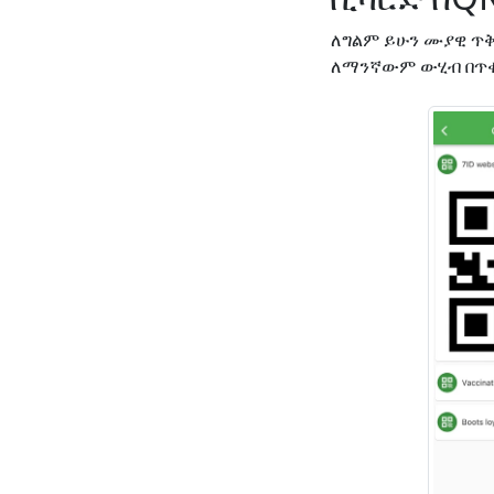
ለግልም ይሁን ሙያዊ ጥቅም
ለማንኛውም ውሂብ በጥቂ