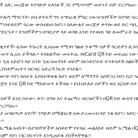
 አሉ; መረጃው ከንግድዎ ፍላጎቶች ጋር የሚጣጣም መሆኑን ብቻ ያረጋግጡ፡-
ታሎግ ማገናኘት፡ ይህ ቀጥተኛ ግን ተግባራዊ ምክር ነው፡ደንበኞችዎ ከንግድ ካር
ም፣በተለይም ጎራው ውስብስብ ከሆነ። ከእውቂያ መረጃዎ ቀጥሎ ወደ ድር ጣቢያ
ድርጉት። ደንበኞችዎን በጣቢያዎ ላይ ወዳለ አንድ የተወሰነ ገጽ ለመምራት ከፈ
ውቂያዎች፡ ሌላው ትኩረት ሊሰጠው የሚገባ ግልጽ ጥቆማ፡ ሰዎች ካርድዎን ሊሳ
መጥ ሊረሱ ይችላሉ። ትክክለኛው መፍትሔ የvCard QR ኮድ መፍጠር ነው።
ጊዜ አይፎን ላይ አንድ ጊዜ በመንካት ወይም በአንድሮይድ ተንቀሳቃሽ ስልኮች
ሚያስቀምጡትን ዝርዝር አድራሻ ካርድ ያሳያል።
ውጭ የሆነ ክስተት እያስተዋወቁ ከሆነ ወይም ለማግኘት አስቸጋሪ የሆነ ቢሮ ካ
ጀት እንደ QR ኮድ ማስቀመጥ ይችላሉ። ይህ በተለይ ሰዎችን ወደ እርስዎ 
 ሰዎች እንደ ቦታው፣ ቀን፣ ሰዓቱ እና ተጨማሪ ዝርዝሮችን በQR ኮድ ውስጥ 
ያረጋግጡ።
 መገለጫዎ አገናኝ፡ ንግድዎ በማህበራዊ አውታረመረብ ላይ ንቁ ከሆነ፣ ከድር 
ት።
ኢሜል አብነት፡ ለደንበኛዎችዎ አስቀድሞ የተጻፈ መልእክት ወይም ኢሜል በQ
ይህም የሆነ ነገር በፍጥነት እንዲጠይቁ ያስችላቸዋል።