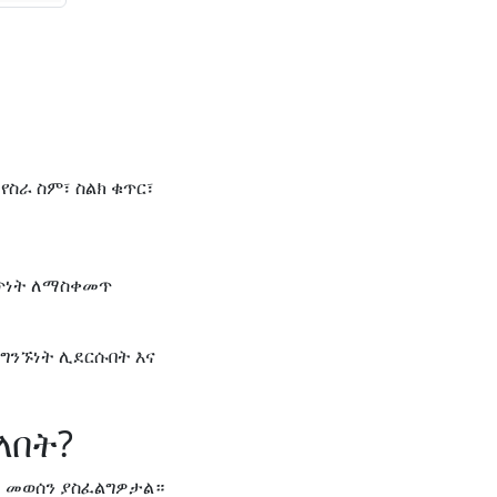
ስራ ስም፣ ስልክ ቁጥር፣
ፍጥነት ለማስቀመጥ
 ግንኙነት ሊደርሱበት እና
ለበት?
ዝ መወሰን ያስፈልግዎታል።