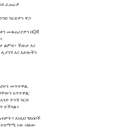
 ወደ ፈጠራዎ
ንግድ ካርድዎን ዋጋ
የቀን መቁጠሪያዎን በQR
።
ንተ ልምድ፣ ችሎታ እና
 ሊያገኙ እና እድሎችን
እየሆኑ መጥተዋል.
ጋቸውን አጥተዋል;
አንድ ትንሽ ካርድ
ጥ ይችላል።
ለብዎት። እነዚህ ግለሰቦች
ድ ተስማሚ ነው ብለው