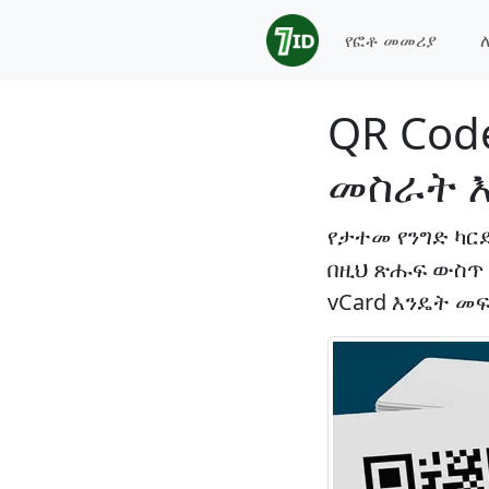
የፎቶ መመሪያ
QR Code
መስራት 
የታተመ የንግድ ካር
በዚህ ጽሑፍ ውስጥ 
vCard እንዴት መ