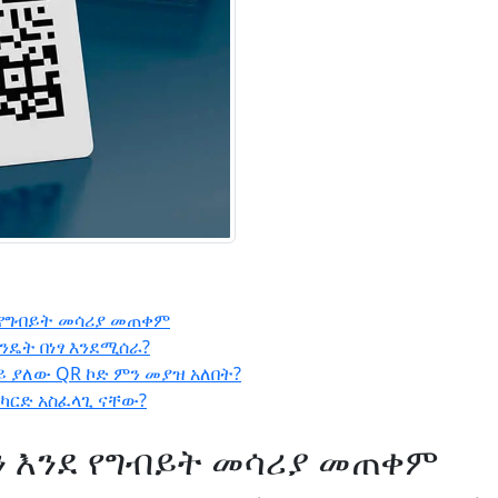
 የግብይት መሳሪያ መጠቀም
እንዴት በነፃ እንደሚሰራ?
ላይ ያለው QR ኮድ ምን መያዝ አለበት?
 ካርድ አስፈላጊ ናቸው?
ን እንደ የግብይት መሳሪያ መጠቀም