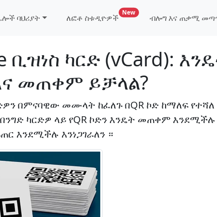
ለፎቶ ስቱዲዮዎች እና ለቪዛ ኤጀንሲዎ
New
ሌሎች ባህሪያት
ለፎቶ ስቱዲዮዎች
ብሎግ እና ጠቃሚ መ
 ቢዝነስ ካርድ (vCard): እን
እና መጠቀም ይቻላል?
ድዎን በምናባዊው መሙላት ከፈለጉ በQR ኮድ ከማለፍ የተሻለ
በንግድ ካርድዎ ላይ የQR ኮድን እንዴት መጠቀም እንደሚችሉ 
ፍጠር እንደሚችሉ እንነጋገራለን ።