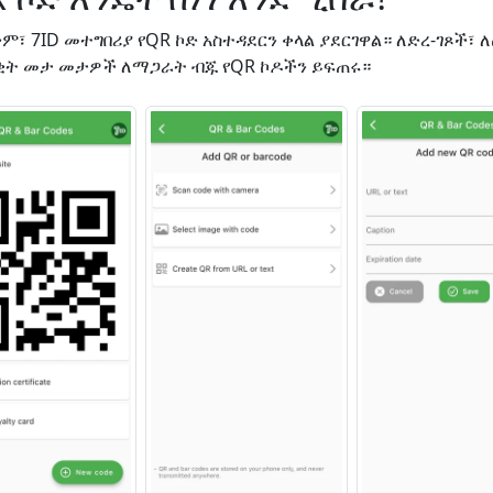
፣ 7ID መተግበሪያ የQR ኮድ አስተዳደርን ቀላል ያደርገዋል። ለድረ-ገጾች፣
ት መታ መታዎች ለማጋራት ብጁ የQR ኮዶችን ይፍጠሩ።