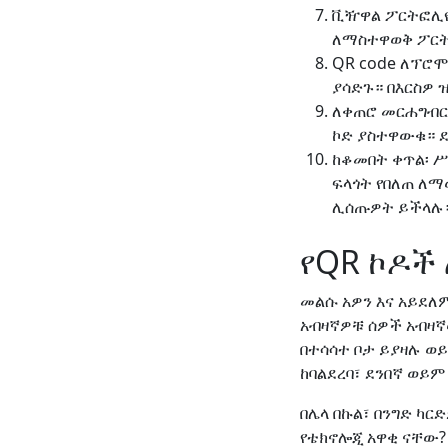
ቪዥዋል ፖርትፎሊዮ፡
ለማስተዋወቅ ፖርት
QR code ለፕሮሞ
ያሳድጉ። በእርስዎ 
ለቀጠሮ መርሐግብር 
ኮድ ያስተዋውቁ። ደ
ከቆመበት ቀጥል፡ ሥ
ፍላጎት የበለጠ ለማ
ሊሰጡዎት ይችላሉ
የQR ኮዶች 
መልሱ አዎን እና አይደለም
አብዛኛዎቹ ሰዎች አብዛኛ
በተሳሳተ ቦታ ይያዛሉ ወ
ከባልደረባ፣ ደንበኛ ወይ
በሌላ በኩል፣ በንግድ ካ
የቴክኖሎጂ አዋቂ ናቸው?