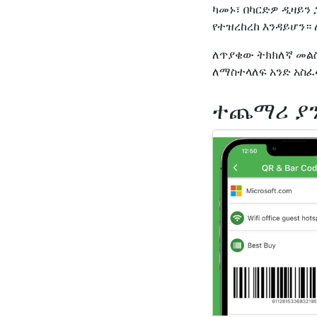
ካመኑ፣ በካርድዎ ዲዛይን 
የተዝረከረከ እንዳይሆን።
ለጥያቄው ትክክለኛ መልስ 
ለማስተላለፍ አንድ አስፈላ
ተጨማሪ ያን