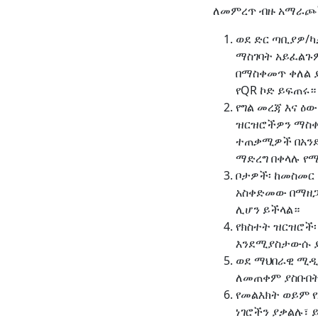
ለመምረጥ ብዙ አማራጮች
ወደ ድር ጣቢያዎ/ካ
ማስገባት አይፈልጉ
በማስቀመጥ ቀለል ያ
የQR ኮድ ይፍጠሩ።
የግል መረጃ እና ዕ
ዝርዝሮችዎን ማስቀ
ተጠቃሚዎች በአንድ 
ማድረግ በቀላሉ የ
ቦታዎች፡ ከመስመር 
አስቀድመው በማዘጋ
ሊሆን ይችላል።
የክስተት ዝርዝሮች፡
እንደሚያስታውሱ 
ወደ ማህበራዊ ሚዲያ
ለመጠቀም ያስቡበ
የመልእክት ወይም የ
ነገሮችን ያቃልሉ፣ 