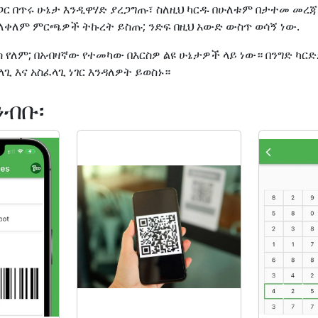
ጋር በጥሩ ሁኔታ እንዲዋሃድ ያረጋግጡ፣ ስለዚህ ካርዱ በሁለቱም በታተመ መረጃ 
 ለቀለም ምርጫዎች ትኩረት ይስጡ; ንድፍ በዚህ አውድ ውስጥ ወሳኝ ነው.
የለም; በአብዛኛው የተመካው በእርስዎ ልዩ ሁኔታዎች ላይ ነው። በንግድ ካርድ
ጊ እና አስፈላጊ ነገር እንዳለዎት ይወስኑ።
ብቡ፡