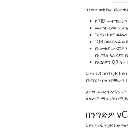
በ7መታወቂያው የእውቂያ
የ 7ID መተግበሪያን
መተግበሪያውን ይክፈቱ
"አዲስ ኮድ" ቁልፍን
“QR ከዩአርኤል 
የእውቂያ መረጃዎን 
የኢሜል አድራሻ፣ የ
የእርስዎን QR ለመ
አሁን የvCard QR ኮ
የስማርት ስልኮቻቸውን 
ፈጣን መዳረሻ ለማግኘት የ
ለሌሎች ማጋራት በሚችሉት
በንግድዎ vC
እያንዳንዱ የQR ኮድ ዓ