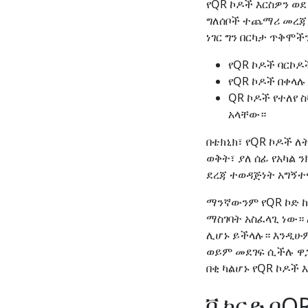
የQR ኮዶች እርስዎን ወ
ግለሰቦች ተጨማሪ መረጃ 
ነገር ግን በርካታ ጥቅሞችን
የQR ኮዶች ባርኮ
የQR ኮዶች በቀላ
QR ኮዶች የተለየ 
አላቸው።
በቴክኒክ፣ የQR ኮዶች ለ
ወቅት፣ ያለ ሰፊ የአካል 
ደረጃ ተወዳጅነት አግኝተ
ማንኛውንም የQR ኮድ ከ
ማስገባት አስፈላጊ ነው።
ሊሆኑ ይችላሉ። እንዲሁ
ወይም መደገፍ ሲችሉ ዋ
በቂ ካልሆኑ የQR ኮዶች
ቪካርድ በQR