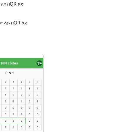
እና በQR ኮድ
ዎ ላይ በQR ኮድ