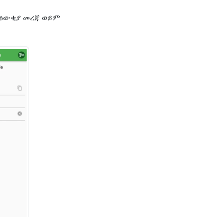
 ለዕውቂያ መረጃ ወይም