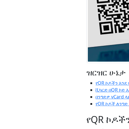
ዝርዝር ሁኔታ
የQR ኮዶችን እንደ
ቪካርድ በQR ኮድ 
በንግድዎ vCard 
የQR ኮዶች ለንግድ
የQR ኮዶች