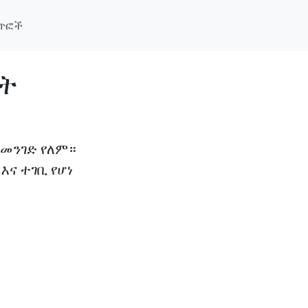
ች አዲስ ባህሪ
ጣጥፎች
ዴት
 መንገድ የለም።
እና ተገቢ የሆነ