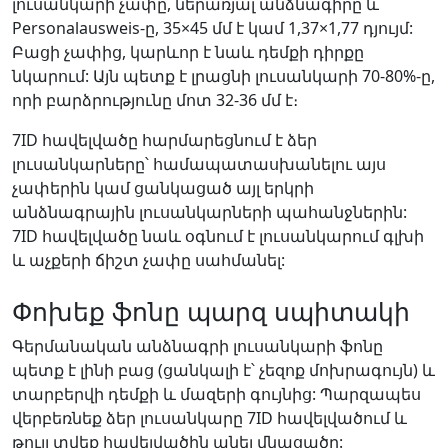
լուսանկարի չափը, ներառյալ անձնագիրը և
Personalausweis-ը, 35×45 մմ է կամ 1,37×1,77 դյույմ:
Բացի չափից, կարևոր է նաև դեմքի դիրքը
նկարում: Այն պետք է լրացնի լուսանկարի 70-80%-ը,
որի բարձրությունը մոտ 32-36 մմ է։
7ID հավելվածը հարմարեցնում է ձեր
լուսանկարները՝ համապատասխանելու այս
չափերին կամ ցանկացած այլ երկրի
անձնագրային լուսանկարների պահանջներին:
7ID հավելվածը նաև օգնում է լուսանկարում գլխի
և աչքերի ճիշտ չափը սահմանել:
Փոխեք ֆոնը պարզ սպիտակի
Գերմանական անձնագրի լուսանկարի ֆոնը
պետք է լինի բաց (ցանկալի է՝ չեզոք մոխրագույն) և
տարբերվի դեմքի և մազերի գույնից: Պարզապես
վերբեռնեք ձեր լուսանկարը 7ID հավելվածում և
թույլ տվեք հավելվածին անել մնացածը: