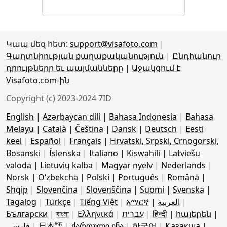
Կապ մեզ հետ:
support@visafoto.com
|
Գաղտնիության քաղաքականություն
|
Ընդհանուր
դրույթներր եւ պայմանները
|
Աջակցում է
Visafoto.com-ին
Copyright (c) 2023-2024 7ID
English
|
Azərbaycan dili
|
Bahasa Indonesia
|
Bahasa
Melayu
|
Català
|
Čeština
|
Dansk
|
Deutsch
|
Eesti
keel
|
Español
|
Français
|
Hrvatski, Srpski, Crnogorski,
Bosanski
|
Íslenska
|
Italiano
|
Kiswahili
|
Latviešu
valoda
|
Lietuvių kalba
|
Magyar nyelv
|
Nederlands
|
Norsk
|
Oʻzbekcha
|
Polski
|
Português
|
Română
|
Shqip
|
Slovenčina
|
Slovenščina
|
Suomi
|
Svenska
|
Tagalog
|
Türkçe
|
Tiếng Việt
|
አማርኛ
|
العربية
|
Български
|
বাংলা
|
Ελληνικά
|
עברית
|
हिन्दी
|
հայերեն
|
فارسی
|
日本語
|
ქართული ენა
|
한국어
|
Қазақша
|