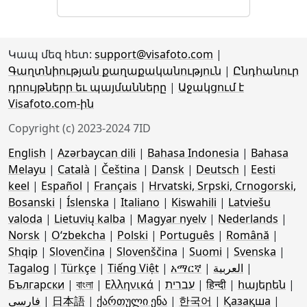
Կապ մեզ հետ:
support@visafoto.com
|
Գաղտնիության քաղաքականություն
|
Ընդհանուր
դրույթներր եւ պայմանները
|
Աջակցում է
Visafoto.com-ին
Copyright (c) 2023-2024 7ID
English
|
Azərbaycan dili
|
Bahasa Indonesia
|
Bahasa
Melayu
|
Català
|
Čeština
|
Dansk
|
Deutsch
|
Eesti
keel
|
Español
|
Français
|
Hrvatski, Srpski, Crnogorski,
Bosanski
|
Íslenska
|
Italiano
|
Kiswahili
|
Latviešu
valoda
|
Lietuvių kalba
|
Magyar nyelv
|
Nederlands
|
Norsk
|
Oʻzbekcha
|
Polski
|
Português
|
Română
|
Shqip
|
Slovenčina
|
Slovenščina
|
Suomi
|
Svenska
|
Tagalog
|
Türkçe
|
Tiếng Việt
|
አማርኛ
|
العربية
|
Български
|
বাংলা
|
Ελληνικά
|
עברית
|
हिन्दी
|
հայերեն
|
فارسی
|
日本語
|
ქართული ენა
|
한국어
|
Қазақша
|