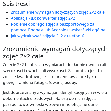
Spis treści
Zrozumienie wymagań dotyczących zdjęć 2×2 cale
Aplikacja 7ID: konwerter zdjęć 2×2
Robienie dobrego zdjęcia paszportowego za
pomocą iPhone'a lub Androida: wskazówki ogólne
Jak wydrukować zdjęcie 2×2 z telefonu?
Zrozumienie wymagań dotyczących
zdjęć 2×2 cale
Zdjęcie 2×2 to obraz o wymiarach dokładnie dwóch cali
szerokości i dwóch cali wysokości. Zasadniczo jest to
zdjęcie kwadratowe, często przedstawiające tylko
głowę i ramiona fotografowanej osoby.
Jest dobrze znany z wymagań identyfikacyjnych w wielu
dokumentach urzędowych. Należą do nich zdjęcia
paszportowe, wnioski wizowe i inne oficjalne dane
uwierzytelniające. Niektóre godne uwagi zastosowania