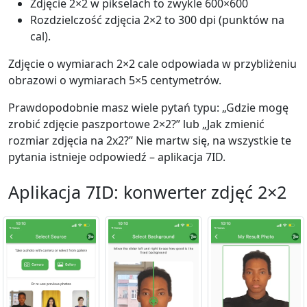
Zdjęcie 2×2 w pikselach to zwykle 600×600
Rozdzielczość zdjęcia 2×2 to 300 dpi (punktów na
cal).
Zdjęcie o wymiarach 2×2 cale odpowiada w przybliżeniu
obrazowi o wymiarach 5×5 centymetrów.
Prawdopodobnie masz wiele pytań typu: „Gdzie mogę
zrobić zdjęcie paszportowe 2×2?” lub „Jak zmienić
rozmiar zdjęcia na 2x2?” Nie martw się, na wszystkie te
pytania istnieje odpowiedź – aplikacja 7ID.
Aplikacja 7ID: konwerter zdjęć 2×2