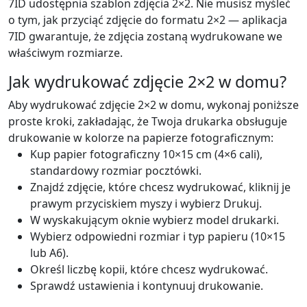
7ID udostępnia szablon zdjęcia 2×2. Nie musisz myśleć
o tym, jak przyciąć zdjęcie do formatu 2×2 — aplikacja
7ID gwarantuje, że zdjęcia zostaną wydrukowane we
właściwym rozmiarze.
Jak wydrukować zdjęcie 2×2 w domu?
Aby wydrukować zdjęcie 2×2 w domu, wykonaj poniższe
proste kroki, zakładając, że Twoja drukarka obsługuje
drukowanie w kolorze na papierze fotograficznym:
Kup papier fotograficzny 10×15 cm (4×6 cali),
standardowy rozmiar pocztówki.
Znajdź zdjęcie, które chcesz wydrukować, kliknij je
prawym przyciskiem myszy i wybierz Drukuj.
W wyskakującym oknie wybierz model drukarki.
Wybierz odpowiedni rozmiar i typ papieru (10×15
lub A6).
Określ liczbę kopii, które chcesz wydrukować.
Sprawdź ustawienia i kontynuuj drukowanie.