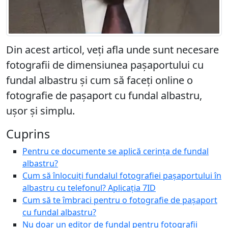
Din acest articol, veți afla unde sunt necesare
fotografii de dimensiunea pașaportului cu
fundal albastru și cum să faceți online o
fotografie de pașaport cu fundal albastru,
ușor și simplu.
Cuprins
Pentru ce documente se aplică cerința de fundal
albastru?
Cum să înlocuiți fundalul fotografiei pașaportului în
albastru cu telefonul? Aplicația 7ID
Cum să te îmbraci pentru o fotografie de pașaport
cu fundal albastru?
Nu doar un editor de fundal pentru fotografii