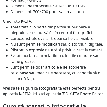
Format: JPG/JPEG
Dimensiune fotografie K-ETA: Sub 100 KB
Dimensiuni: 700×700 pixeli sau mai puțin
Ghid foto K-ETA:
Toată fața și o parte din partea superioară a
pieptului ar trebui să fie în centrul fotografiei.
Caracteristicile dvs. ar trebui să fie clar vizibile.
Nu sunt permise modificări sau distorsiuni digitale.
Păstrați o expresie neutră și priviți direct la cameră.
Evitați purtarea ochelarilor cu lentile colorate sau
rame groase.
Sunt permise doar articolele de acoperire
religioase sau medicale necesare, cu condiția să nu
ascundă fața.
Vrei să te asiguri că fotografia ta este perfectă pentru
aplicația K-ETA? Utilizați aplicația 7ID K-ETA Photo Editor.
Cum să atașați o fotografie la