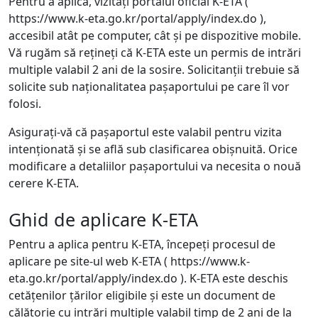
Pentru a aplica, vizitați portalul oficial K-ETA (
https://www.k-eta.go.kr/portal/apply/index.do ),
accesibil atât pe computer, cât și pe dispozitive mobile.
Vă rugăm să rețineți că K-ETA este un permis de intrări
multiple valabil 2 ani de la sosire. Solicitanții trebuie să
solicite sub naționalitatea pașaportului pe care îl vor
folosi.
Asigurați-vă că pașaportul este valabil pentru vizita
intenționată și se află sub clasificarea obișnuită. Orice
modificare a detaliilor pașaportului va necesita o nouă
cerere K-ETA.
Ghid de aplicare K-ETA
Pentru a aplica pentru K-ETA, începeți procesul de
aplicare pe site-ul web K-ETA ( https://www.k-
eta.go.kr/portal/apply/index.do ). K-ETA este deschis
cetățenilor țărilor eligibile și este un document de
călătorie cu intrări multiple valabil timp de 2 ani de la