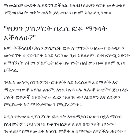
ማመልከቻ ውድቅ ሊያደርግ ይችላል. ስለዚህ ለሕፃን የፎቶ መታወቂያ
በሚወስዱበት ወቅት ጠለቅ ያለ መሆን በጣም አስፈላጊ ነው።
"የህፃን ፓስፖርት በራሴ ፎቶ ማንሳት
እችላለሁ?"
አዎ፣ ትችላለህ! የሕፃን ፓስፖርት ፎቶ ለማግኘት የባለሙያ ስቱዲዮን
መጎብኘት ሲኖርብዎት እንደ አሮጌው ጊዜ አይደለም. በቴክኖሎጂ እድገት
አማካኝነት የሕፃን ፓስፖርት ፎቶ በፍጥነት ስልክዎን በመጠቀም ሊነሳ
ይችላል.
በዩኤስ ውስጥ, በፓስፖርት ፎቶዎች ላይ ኦፊሴላዊ ፊርማዎች እና
ማረጋገጫዎች አያስፈልጉም. እንደ ካናዳ ባሉ ሌሎች አገሮች፣ ጀርባ ላይ
ያሉት ፎቶዎች በዋስትና መፈረም አለባቸው፡ እርስዎን እና ልጅዎን
የሚያውቅ እና ማንነታቸውን የሚያረጋግጥ።
አዲስ የተወለደ የፓስፖርት ፎቶ የት እንደሚነሳ ከአሁን በኋላ ማሰብ
የለብዎትም. ይህ ገንዘብ ይቆጥብልዎታል እና ከጭንቀት ነፃ ነው፣
በተለይም በማያውቁት አካባቢ ምቾት ሊሰማቸው ለሚችሉ ሕፃናት።