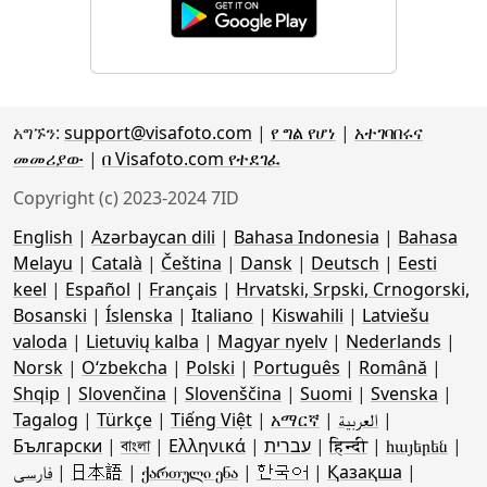
አግኙን:
support@visafoto.com
|
የ ግል የሆነ
|
አተገባበሩና
መመሪያው
|
በ Visafoto.com የተደገፈ
Copyright (c) 2023-2024 7ID
English
|
Azərbaycan dili
|
Bahasa Indonesia
|
Bahasa
Melayu
|
Català
|
Čeština
|
Dansk
|
Deutsch
|
Eesti
keel
|
Español
|
Français
|
Hrvatski, Srpski, Crnogorski,
Bosanski
|
Íslenska
|
Italiano
|
Kiswahili
|
Latviešu
valoda
|
Lietuvių kalba
|
Magyar nyelv
|
Nederlands
|
Norsk
|
Oʻzbekcha
|
Polski
|
Português
|
Română
|
Shqip
|
Slovenčina
|
Slovenščina
|
Suomi
|
Svenska
|
Tagalog
|
Türkçe
|
Tiếng Việt
|
አማርኛ
|
العربية
|
Български
|
বাংলা
|
Ελληνικά
|
עברית
|
हिन्दी
|
հայերեն
|
فارسی
|
日本語
|
ქართული ენა
|
한국어
|
Қазақша
|