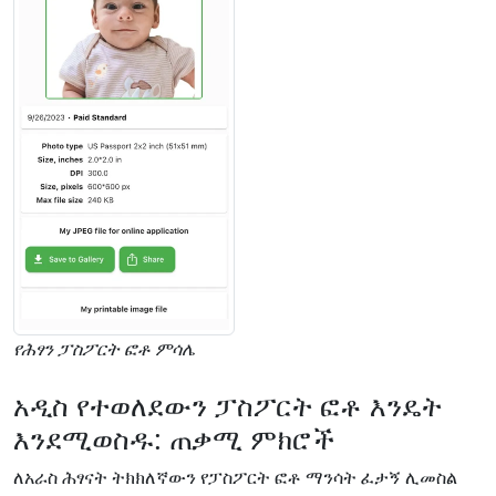
የሕፃን ፓስፖርት ፎቶ ምሳሌ
አዲስ የተወለደውን ፓስፖርት ፎቶ እንዴት
እንደሚወስዱ: ጠቃሚ ምክሮች
ለአራስ ሕፃናት ትክክለኛውን የፓስፖርት ፎቶ ማንሳት ፈታኝ ሊመስል