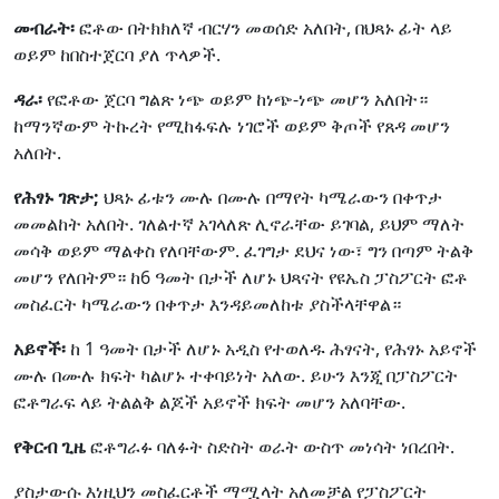
መብራት፡
ፎቶው በትክክለኛ ብርሃን መወሰድ አለበት, በህጻኑ ፊት ላይ
ወይም ከበስተጀርባ ያለ ጥላዎች.
ዳራ፡
የፎቶው ጀርባ ግልጽ ነጭ ወይም ከነጭ-ነጭ መሆን አለበት።
ከማንኛውም ትኩረት የሚከፋፍሉ ነገሮች ወይም ቅጦች የጸዳ መሆን
አለበት.
የሕፃኑ ገጽታ;
ህጻኑ ፊቱን ሙሉ በሙሉ በማየት ካሜራውን በቀጥታ
መመልከት አለበት. ገለልተኛ አገላለጽ ሊኖራቸው ይገባል, ይህም ማለት
መሳቅ ወይም ማልቀስ የለባቸውም. ፈገግታ ደህና ነው፣ ግን በጣም ትልቅ
መሆን የለበትም። ከ6 ዓመት በታች ለሆኑ ህጻናት የዩኤስ ፓስፖርት ፎቶ
መስፈርት ካሜራውን በቀጥታ እንዳይመለከቱ ያስችላቸዋል።
አይኖች፡
ከ 1 ዓመት በታች ለሆኑ አዲስ የተወለዱ ሕፃናት, የሕፃኑ አይኖች
ሙሉ በሙሉ ክፍት ካልሆኑ ተቀባይነት አለው. ይሁን እንጂ በፓስፖርት
ፎቶግራፍ ላይ ትልልቅ ልጆች አይኖች ክፍት መሆን አለባቸው.
የቅርብ ጊዜ
ፎቶግራፉ ባለፉት ስድስት ወራት ውስጥ መነሳት ነበረበት.
ያስታውሱ እነዚህን መስፈርቶች ማሟላት አለመቻል የፓስፖርት