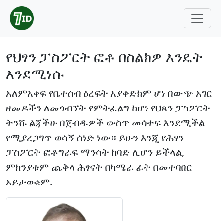
የህፃን ፓስፖርት ፎቶ በስልክዎ እንዴት
እንደሚነሱ
አለምአቀፍ የቤተሰብ ዕረፍት እያቀድክም ሆነ በውጭ አገር
ዘመዶችን ለመጎብኘት የምትፈልግ ከሆነ የህጻን ፓስፖርት
ትንሹ ልጃችሁ በጀብዱዎች ውስጥ መሳተፍ እንደሚችል
የሚያረጋግጥ ወሳኝ ሰነድ ነው። ይሁን እንጂ የሕፃን
ፓስፖርት ፎቶግራፍ ማንሳት ከባድ ሊሆን ይችላል,
ምክንያቱም ጨቅላ ሕፃናት በካሜራ ፊት በመተባበር
አይታወቁም.