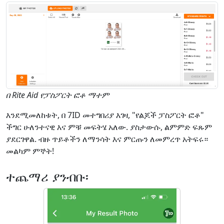
በ Rite Aid የፓስፖርት ፎቶ ማተም
እንደሚመለከቱት, በ 7ID መተግበሪያ እገዛ, "የልጆች ፓስፖርት ፎቶ"
ችግር ሁለንተናዊ እና ምቹ መፍትሄ አለው. ያስታውሱ, ልምምድ ፍጹም
ያደርገዋል. ብዙ ጥይቶችን ለማንሳት እና ምርጡን ለመምረጥ አትፍሩ።
መልካም ምኞት!
ተጨማሪ ያንብቡ፡