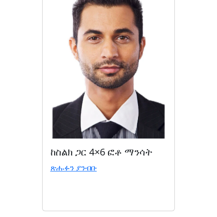
ከስልክ ጋር 4×6 ፎቶ ማንሳት
ጽሑፉን ያንብቡ