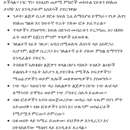
ይችላል። ነገር ግን፣ እነዚህን ጠቃሚ ምክሮች መከተል ሂደቱን የበለጠ
ታዛዥ እና እንዲያውም አስደሳች ያደርገዋል፡
ንቃት፡ ልጅዎ ሲነቃ የፎቶ ክፍለ ጊዜ ለማስያዝ ይሞክሩ። የነቃ ሕፃን
የበለጠ ግልጽ እና ከፍተኛ ጥራት ያለው ፎቶ ይፈጥራል።
ጥላዎችን ያስወግዱ: ክፍሉ በደንብ መብራቱን ያረጋግጡ, እና በህፃኑ
ፊት ወይም ከጀርባ ምንም ጥላዎች አይወድቁ.
ገለልተኛ የፊት ገጽታ: አዲስ በሚወለዱ ሕፃናት ላይ አስቸጋሪ
ቢሆንም, ልጅዎ ሲረጋጋ እና ገለልተኛ ፊት ያለው ምስል ለማግኘት
እንዲፈልጉ ያድርጉ.
ትክክለኛ አለባበስ፡ ልጅዎን ቀላል በሆኑ የዕለት ተዕለት ልብሶች
ይልበሱት። የፊት እይታን ሊያደናቅፉ የሚችሉ ኮፍያዎችን፣
ማጠፊያዎችን ወይም ሌሎች መለዋወጫዎችን ያስወግዱ።
ነጭ ዳራ፡ ንፁህ ነጭ ዳራ ከሌልዎት ልጅዎን በነጭ ነጭ ሉህ ላይ
ለማንሳት ይሞክሩ ወይም ነጭ ፖስተር ሰሌዳ ይጠቀሙ።
ብዙ ፎቶዎችን አንሳ፡ በመጀመሪያው ሙከራ ላይ ፍጹም የሆነ ምት
አትጠብቅ። ብዙ ፎቶዎችን አንሳ እና ሁሉንም መስፈርቶች
የሚያሟላ ምርጡን ይምረጡ።
በቆመበት ላይ ካሜራ ይጠቀሙ፡ ይህ ሾትዎ እንዲረጋጋ እና
በትክክለኛው ማዕዘን ላይ እንዲቆይ ይረዳል።