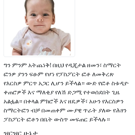
ግን ምንም አትጨነቅ! በዚህ የዲጂታል ዘመን፣ ስማርት
ፎንዎ ያንን ፍፁም የሆነ የፓስፖርት ፎቶ ለመቅረጽ
የእርስዎ ምርጥ አጋር ሊሆን ይችላል። ውድ የፎቶ ስቱዲዮ
ቀጠሮዎች እና ማለቂያ የለሽ ድጋሚ የተወሰደበት ጊዜ
አልፏል። በቀላል ምክሮች እና ዘዴዎች፣ አሁን የእርስዎን
ስማርትፎን ብቻ በመጠቀም ሙያዊ ጥራት ያለው የሕፃን
ፓስፖርት ፎቶን በቤት ውስጥ መፍጠር ይችላሉ።
ዝርዝር ሁኔታ