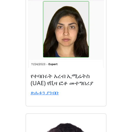
የተባበሩት አረብ ኢሚሬትስ
(UAE) የቪዛ ፎቶ መተግበሪያ
ጽሑፉን ያንብቡ