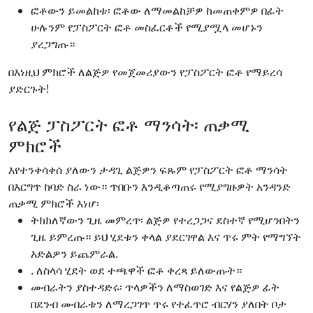
ፎቶውን ይመልከቱ፡ ፎቶው ለማመልከቻዎ ከመጠቀምዎ በፊት
ሁሉንም የፓስፖርት ፎቶ መስፈርቶች የሚያሟላ መሆኑን
ያረጋግጡ።
በእነዚህ ምክሮች ለልጅዎ የመጀመሪያውን የፓስፖርት ፎቶ የማይረሳ
ያድርጉት!
የልጅ ፓስፖርት ፎቶ ማንሳት፡ ጠቃሚ
ምክሮች
እየተንቀሳቀሰ ያለውን ታዳጊ ልጅዎን ፍጹም የፓስፖርት ፎቶ ማንሳት
በእርግጥ ከባድ ስራ ነው። ጥበቡን እንዲቆጣጠሩ የሚያግዙዎት አንዳንድ
ጠቃሚ ምክሮች እነሆ፡
ትክክለኛውን ጊዜ መምረጥ፡ ልጅዎ የተረጋጋና ደስተኛ የሚሆንበትን
ጊዜ ይምረጡ። ይህ ሂደቱን ቀላል ያደርገዋል እና ጥሩ ምት የማግኘት
እድልዎን ይጨምራል.
. ለስላሳ ሂደት ወደ ተጫዋች ፎቶ ቀረጻ ይለውጡት።
መብራትን ያስተዳድሩ፡ ጥላዎችን ለማስወገድ እና የልጅዎ ፊት
በደንብ መብራቱን ለማረጋገጥ ጥሩ የተፈጥሮ ብርሃን ያለበት ቦታ