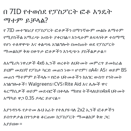
በ 7ID የተወሰደ የፓስፖርት ፎቶ እንዴት
ማተም ይቻላል?
የ 7ID መተግበሪያ የፓስፖርት ፎቶዎችን በማንኛውም መልኩ ለማተም
የሚያስችል አማራጭ አብነት ያቀርባል። እንዲሁም ለፍላጎትዎ ተስማሚ
የሆነ ተለዋዋጭ እና ቀልጣፋ አገልግሎት በመስጠት ወደ የፓስፖርት
ማመልከቻ ቅጽ በቀጥታ ፎቶዎችን እንዲጭኑ ያስችልዎታል።
ለአሜሪካ ነዋሪዎች 4x6 ኢንች ወረቀት ለህትመት መምረጥ ይመከራል
ይህም መደበኛ የፖስታ ካርድ መጠን ነው። ሆኖም፣ በA4፣ A5፣ ወይም B5
መጠን ማተምም ይችላሉ። የፎቶ ህትመቶችን ከአገር ውስጥ የኅትመት
አገልግሎቶች፣ Walgreens፣CVS፣Rite Aid እና ሌሎች ዋና
ፋርማሲዎች ወይም መደብሮች በቀላሉ ማዘዝ ትችላለህ፣በ4x4 ህትመት
አማካይ ዋጋ 0.35 ዶላር ይሆናል።
እያንዳንዱ የታተመ ሉህ አራት የተለያዩ ባለ 2x2 ኢንች ፎቶዎችን
ይሰጥዎታል በጥንቃቄ ቆርጠው ከፓስፖርት ማመልከቻ ቅጽ ጋር
አያይዘው።