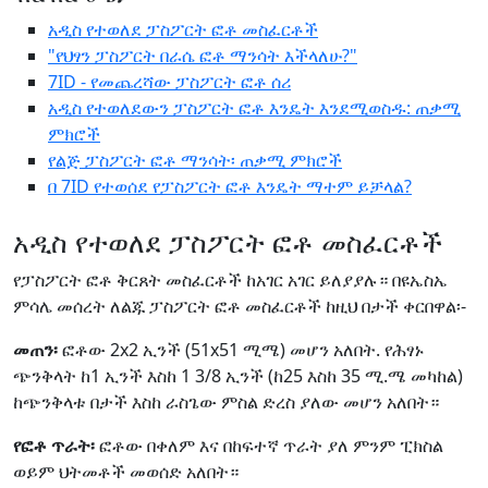
አዲስ የተወለደ ፓስፖርት ፎቶ መስፈርቶች
"የህፃን ፓስፖርት በራሴ ፎቶ ማንሳት እችላለሁ?"
7ID - የመጨረሻው ፓስፖርት ፎቶ ሰሪ
አዲስ የተወለደውን ፓስፖርት ፎቶ እንዴት እንደሚወስዱ: ጠቃሚ
ምክሮች
የልጅ ፓስፖርት ፎቶ ማንሳት፡ ጠቃሚ ምክሮች
በ 7ID የተወሰደ የፓስፖርት ፎቶ እንዴት ማተም ይቻላል?
አዲስ የተወለደ ፓስፖርት ፎቶ መስፈርቶች
የፓስፖርት ፎቶ ቅርጸት መስፈርቶች ከአገር አገር ይለያያሉ። በዩኤስኤ
ምሳሌ መሰረት ለልጁ ፓስፖርት ፎቶ መስፈርቶች ከዚህ በታች ቀርበዋል፡-
መጠን፡
ፎቶው 2x2 ኢንች (51x51 ሚሜ) መሆን አለበት. የሕፃኑ
ጭንቅላት ከ1 ኢንች እስከ 1 3/8 ኢንች (ከ25 እስከ 35 ሚ.ሜ መካከል)
ከጭንቅላቱ በታች እስከ ራስጌው ምስል ድረስ ያለው መሆን አለበት።
የፎቶ ጥራት፡
ፎቶው በቀለም እና በከፍተኛ ጥራት ያለ ምንም ፒክስል
ወይም ህትመቶች መወሰድ አለበት።