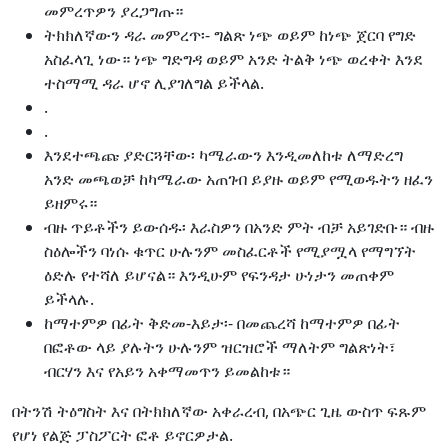
መምረጥዎን ያረጋግጡ።
ትክክለኛውን ዳራ መምረጥ፡- ግልጽ ነጭ ወይም ከነጭ ጀርባ የግድ
አስፈላጊ ነው። ነጭ ግድግዳ ወይም አንድ ትልቅ ነጭ ወረቀት እንደ
ተስማሚ ዳራ ሆኖ ሊያገለግል ይችላል.
.
.
እንደተጫጩ ያድርጓቸው፡ ካሜራውን እንዲመለከቱ ለማድረግ
አንድ መጫወቻ ከካሜራው አጠገብ ይያዙ ወይም የሚወዱትን ዘፈን
ይዘምሩ።
ብዙ ጥይቶችን ይውሰዱ፡ እራስዎን በአንድ ምት ብቻ አይገድቡ። ብዙ
ስዕሎችን ባነሱ ቁጥር ሁሉንም መስፈርቶች የሚያሟላ የማግኘት
ዕድሉ የተሻለ ይሆናል። እንዲሁም የፍንዳታ ሁነታን መጠቀም
ይችላሉ.
ከማተምዎ በፊት ቅድመ-እይታ፡- በመጨረሻ ከማተምዎ በፊት
በፎቶው ላይ ያሉትን ሁሉንም ዝርዝሮች ማለትም ግልጽነት፣
ብርሃን እና የአይን አቀማመጥን ይመልከቱ።
በትንሽ ትዕግስት እና በትክክለኛው አቀራረብ, በአጭር ጊዜ ውስጥ ፍጹም
የሆነ የልጅ ፓስፖርት ፎቶ ይኖርዎታል.