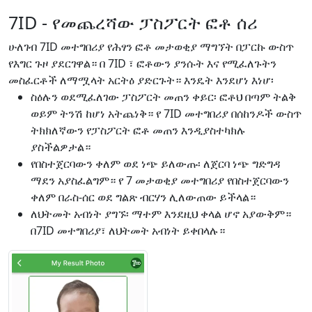
7ID - የመጨረሻው ፓስፖርት ፎቶ ሰሪ
ሁለገብ 7ID መተግበሪያ የሕፃን ፎቶ መታወቂያ ማግኘት በፓርኩ ውስጥ
የእግር ጉዞ ያደርገዋል። በ 7ID ፣ ፎቶውን ያንሱት እና የሚፈለጉትን
መስፈርቶች ለማሟላት አርትዕ ያድርጉት። እንዴት እንደሆነ እነሆ፡
ስዕሉን ወደሚፈለገው ፓስፖርት መጠን ቀይር፡ ፎቶህ በጣም ትልቅ
ወይም ትንሽ ከሆነ አትጨነቅ። የ 7ID መተግበሪያ በሰከንዶች ውስጥ
ትክክለኛውን የፓስፖርት ፎቶ መጠን እንዲያስተካክሉ
ያስችልዎታል።
የበስተጀርባውን ቀለም ወደ ነጭ ይለውጡ፡ ለጀርባ ነጭ ግድግዳ
ማደን አያስፈልግም። የ 7 መታወቂያ መተግበሪያ የበስተጀርባውን
ቀለም በራስ-ሰር ወደ ግልጽ ብርሃን ሊለውጠው ይችላል።
ለህትመት አብነት ያግኙ፡ ማተም እንደዚህ ቀላል ሆኖ አያውቅም።
በ7ID መተግበሪያ፣ ለህትመት አብነት ይቀበላሉ።