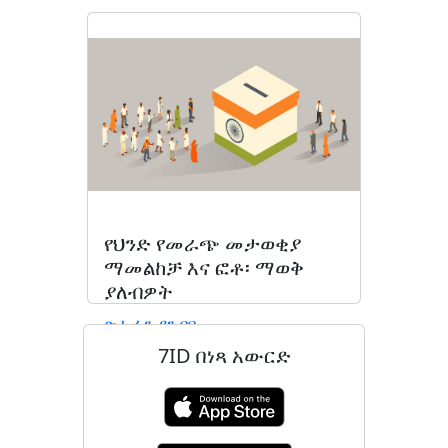
የህንድ የመራጭ መታወቂያ
ማመልከቻ እና ፎቶ፡ ማወቅ
ያለብዎት
ጽሑፉን ያንብቡ
7ID በነጻ አውርድ