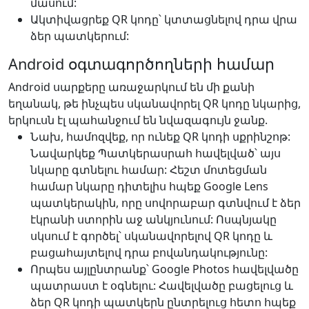
մասում:
Ակտիվացրեք QR կոդը՝ կտտացնելով դրա վրա
ձեր պատկերում:
Android օգտագործողների համար
Android սարքերը առաջարկում են մի քանի
եղանակ, թե ինչպես սկանավորել QR կոդը նկարից,
երկուսն էլ պահանջում են նվազագույն ջանք.
Նախ, համոզվեք, որ ունեք QR կոդի սքրինշոթ:
Նավարկեք Պատկերասրահ հավելված՝ այս
նկարը գտնելու համար: Հեշտ մոտեցման
համար նկարը դիտելիս հպեք Google Lens
պատկերակին, որը սովորաբար գտնվում է ձեր
էկրանի ստորին աջ անկյունում: Ոսպնյակը
սկսում է գործել՝ սկանավորելով QR կոդը և
բացահայտելով դրա բովանդակությունը:
Որպես այլընտրանք՝ Google Photos հավելվածը
պատրաստ է օգնելու: Հավելվածը բացելուց և
ձեր QR կոդի պատկերն ընտրելուց հետո հպեք