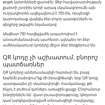
թղթե կտրոնների քաոսին: Ձեր հավատարմության
քարտի շտրիխ կոդի արագ սկանավորումն այն
ուղղակիորեն ավելացնում է 7ID-ին, որպեսզի
կարողանաք վայելել ձեր բոլոր պարգևներն ու
զեղչերը թվային եղանակով:
Անվճար 7ID հավելվածն ապահովում է
անսահմանափակ պահեստ, այնպես որ ձեր
ամենակարևոր կոդերը միշտ ձեր ձեռքերում են:
QR կոդը չի աշխատում. բնորոշ
պատճառներ
QR կոդերը աներևակայելի հարմար են, բայց
երբեմն բախվում եք մի իրավիճակի, երբ QR կոդը
պարզապես չի սկանավորվի: Հասկանալը, թե
ինչու է լուծում գտնելու առաջին քայլը: Ընդհանուր
խնդիրներն են՝ վատ լուսավորությունը, կեղտոտ
կամ արգելափակված տեսախցիկի ոսպնյակը,