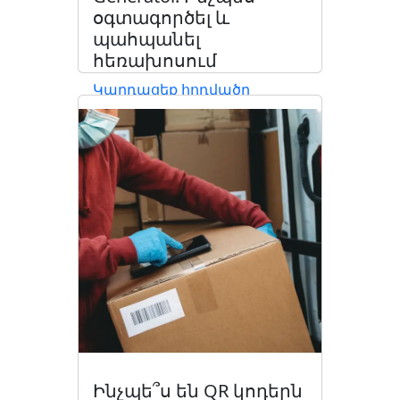
օգտագործել և
պահպանել
հեռախոսում
Կարդացեք հոդվածը
Ինչպե՞ս են QR կոդերն