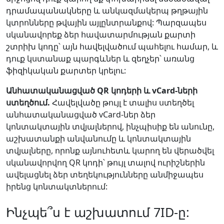
դրամապանակները և անկազմակերպ թղթային
կտրոնները թվային այլընտրանքով: Պարզապես
սկանավորեք ձեր հավատարմության քարտի
շտրիխ կոդը՝ այն հավելվածում պահելու համար, և
դուք կստանաք պարգևներ և զեղչեր՝ առանց
ֆիզիկական քարտեր կրելու:
Անհատականացված QR կոդերի և vCard-ների
ստեղծում.
Հավելվածը թույլ է տալիս ստեղծել
անհատականացված vCard-ներ ձեր
կոնտակտային տվյալներով, ինչպիսիք են անունը,
աշխատանքի անվանումը և կոնտակտային
տվյալները, որոնք այնուհետև կարող են վերածվել
սկանավորվող QR կոդի՝ թույլ տալով ուրիշներին
ավելացնել ձեր տեղեկությունները անմիջապես
իրենց կոնտակտներում:
Ինչպե՞ս է աշխատում 7ID-ը: