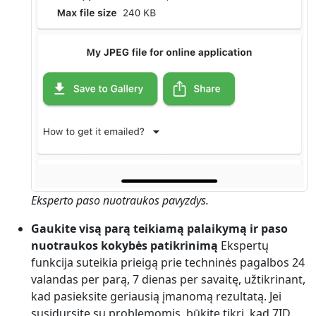
Eksperto paso nuotraukos pavyzdys.
Gaukite visą parą teikiamą palaikymą ir paso
nuotraukos kokybės patikrinimą
Ekspertų
funkcija suteikia prieigą prie techninės pagalbos 24
valandas per parą, 7 dienas per savaitę, užtikrinant,
kad pasieksite geriausią įmanomą rezultatą. Jei
susidursite su problemomis, būkite tikri, kad 7ID