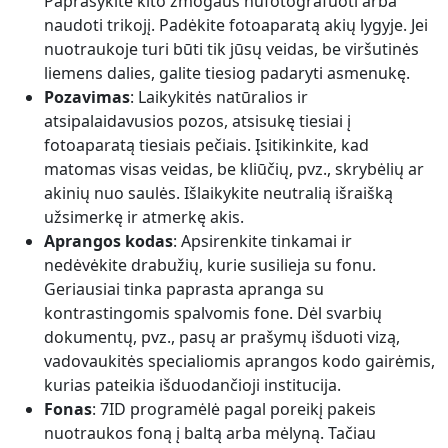
Paprašykite kito žmogaus nufotografuoti arba
naudoti trikojį. Padėkite fotoaparatą akių lygyje. Jei
nuotraukoje turi būti tik jūsų veidas, be viršutinės
liemens dalies, galite tiesiog padaryti asmenukę.
Pozavimas
: Laikykitės natūralios ir
atsipalaidavusios pozos, atsisukę tiesiai į
fotoaparatą tiesiais pečiais. Įsitikinkite, kad
matomas visas veidas, be kliūčių, pvz., skrybėlių ar
akinių nuo saulės. Išlaikykite neutralią išraišką
užsimerkę ir atmerkę akis.
Aprangos kodas
: Apsirenkite tinkamai ir
nedėvėkite drabužių, kurie susilieja su fonu.
Geriausiai tinka paprasta apranga su
kontrastingomis spalvomis fone. Dėl svarbių
dokumentų, pvz., pasų ar prašymų išduoti vizą,
vadovaukitės specialiomis aprangos kodo gairėmis,
kurias pateikia išduodančioji institucija.
Fonas
: 7ID programėlė pagal poreikį pakeis
nuotraukos foną į baltą arba mėlyną. Tačiau