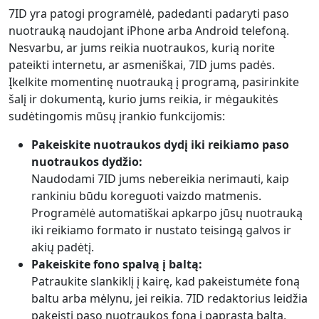
7ID yra patogi programėlė, padedanti padaryti paso
nuotrauką naudojant iPhone arba Android telefoną.
Nesvarbu, ar jums reikia nuotraukos, kurią norite
pateikti internetu, ar asmeniškai, 7ID jums padės.
Įkelkite momentinę nuotrauką į programą, pasirinkite
šalį ir dokumentą, kurio jums reikia, ir mėgaukitės
sudėtingomis mūsų įrankio funkcijomis:
Pakeiskite nuotraukos dydį iki reikiamo paso
nuotraukos dydžio:
Naudodami 7ID jums nebereikia nerimauti, kaip
rankiniu būdu koreguoti vaizdo matmenis.
Programėlė automatiškai apkarpo jūsų nuotrauką
iki reikiamo formato ir nustato teisingą galvos ir
akių padėtį.
Pakeiskite fono spalvą į baltą:
Patraukite slankiklį į kairę, kad pakeistumėte foną
baltu arba mėlynu, jei reikia. 7ID redaktorius leidžia
pakeisti paso nuotraukos foną į paprastą baltą,