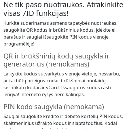
Ne tik paso nuotraukos. Atrakinkite
visas 7ID funkcijas!
Kurkite suderinamas asmens tapatybės nuotraukas,
saugokite QR kodus ir brūkšninius kodus, įdėkite el.
parašus ir saugiai išsaugokite PIN kodus vienoje
programėlėje!
QR ir brūkšninių kodų saugykla ir
generatorius (nemokamas)
Laikykite kodus sutvarkytus vienoje vietoje, nesvarbu,
ar tai būtų prieigos kodai, brūkšniniai nuolaidų
sertifikatų kodai ar vCard. Išsaugotus kodus rasti
lengva! Interneto ryšys nereikalingas.
PIN kodo saugykla (nemokama)
Saugiai saugokite kredito ir debeto kortelių PIN kodus,
skaitmeninius užrakto kodus ir slaptažodžius. Kodai