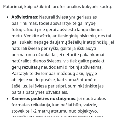
Patarimai, kaip užtikrinti profesionalios kokybės kadrą:
Apšvietimas
: Natūrali šviesa yra geriausias
pasirinkimas, todėl apsvarstykite galimybę
fotografuoti prie gerai apšviesto lango dienos
metu. Venkite aštrių ar tiesioginių blyksnių, nes tai
gali sukelti nepageidaujamų šešėlių ir atspindžių. Jei
natūrali šviesa per ryški, galite ją išsklaidyti
permatoma užuolaida. Jei neturite pakankamai
natūralios dienos šviesos, vis tiek galite pasiekti
gerų rezultatų naudodami dirbtinį apšvietimą.
Pastatykite dvi lempas maždaug akių lygyje
abiejose veido pusėse, kad sumažintumėte
šešėlius. Jei šviesa per stipri, suminkštinkite jas
baltais patalynės užvalkalais.
Kameros padėties nustatymas
: Jei nuotraukos
formatas reikalauja, kad pečiai būtų vaizde,
stovėkite 1-2 metrų atstumu nuo objektyvo.