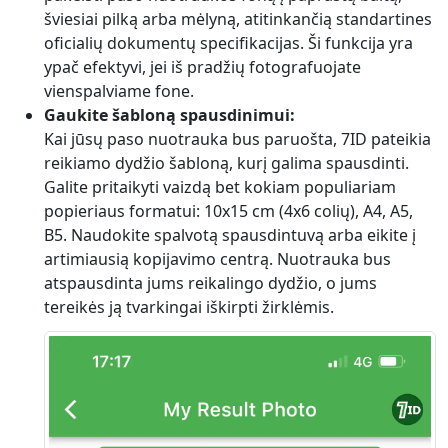
šviesiai pilką arba mėlyną, atitinkančią standartines
oficialių dokumentų specifikacijas. Ši funkcija yra
ypač efektyvi, jei iš pradžių fotografuojate
vienspalviame fone.
Gaukite šabloną spausdinimui:
Kai jūsų paso nuotrauka bus paruošta, 7ID pateikia
reikiamo dydžio šabloną, kurį galima spausdinti.
Galite pritaikyti vaizdą bet kokiam populiariam
popieriaus formatui: 10x15 cm (4x6 colių), A4, A5,
B5. Naudokite spalvotą spausdintuvą arba eikite į
artimiausią kopijavimo centrą. Nuotrauka bus
atspausdinta jums reikalingo dydžio, o jums
tereikės ją tvarkingai iškirpti žirklėmis.