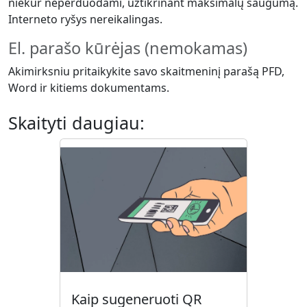
niekur neperduodami, užtikrinant maksimalų saugumą.
Interneto ryšys nereikalingas.
El. parašo kūrėjas (nemokamas)
Akimirksniu pritaikykite savo skaitmeninį parašą PFD,
Word ir kitiems dokumentams.
Skaityti daugiau:
Kaip sugeneruoti QR