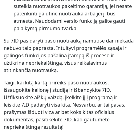
suteikia nuotraukos pakeitimo garantiją, jei nesate
patenkinti galutine nuotrauka arba jei ji bus
atmesta. Naudodami verslo funkciją galite gauti
palaikymą pirmumo tvarka.
Su 7ID pasidaryti paso nuotrauką namuose dar niekada
nebuvo taip paprasta. Intuityvi programėlės sąsaja ir
galingos funkcijos pašalina įtampą iš proceso ir
užtikrina nepriekaištingą, visus reikalavimus
atitinkančią nuotrauką.
Taigi, kai kitą kartą prireiks paso nuotraukos,
išsaugokite kelionę į studiją ir išbandykite 7ID.
Užfiksuokite aiškų vaizdą, įkelkite jį į programą ir
leiskite 7ID padaryti visa kita. Nesvarbu, ar tai pasas,
prašymas išduoti vizą ar bet koks kitas oficialus
dokumentas, pasitikėkite 7ID, kad gautumėte
nepriekaištingą rezultatą!