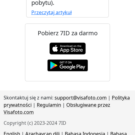
pobytu).
Przeczytaj artykuł
Pobierz 7ID za darmo
Skontaktuj się z nami:
support@visafoto.com
|
Polityka
prywatności
|
Regulamin
|
Obsługiwane przez
Visafoto.com
Copyright (c) 2023-2024 7ID
English
|
Azərbaycan dili
|
Bahasa Indonesia
|
Bahasa