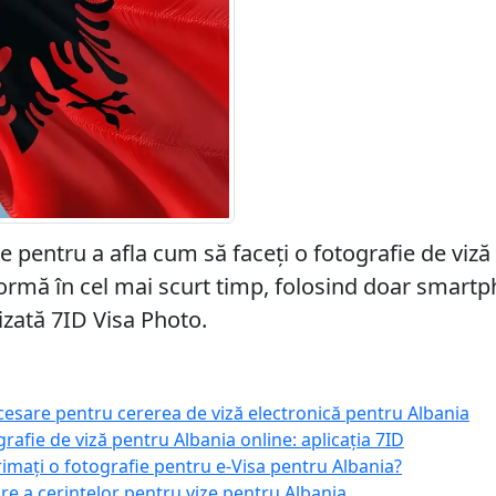
te pentru a afla cum să faceți o fotografie de viz
ormă în cel mai scurt timp, folosind doar smartp
lizată 7ID Visa Photo.
sare pentru cererea de viză electronică pentru Albania
grafie de viză pentru Albania online: aplicația 7ID
imați o fotografie pentru e-Visa pentru Albania?
care a cerințelor pentru vize pentru Albania