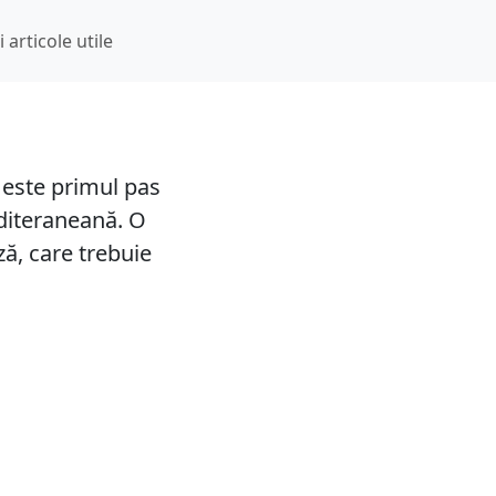
ă nouă pentru studiourile foto și agențiile de viză
i articole utile
a este primul pas
editeraneană. O
ză, care trebuie