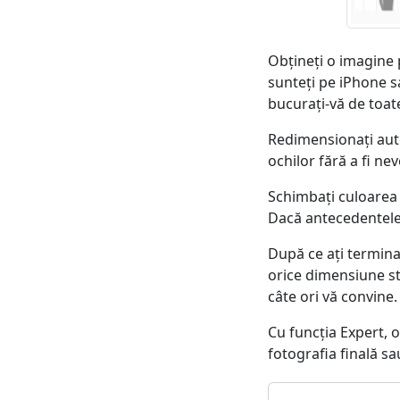
Obțineți o imagine p
sunteți pe iPhone sa
bucurați-vă de toate
Redimensionați auto
ochilor fără a fi ne
Schimbați culoarea d
Dacă antecedentele 
După ce ați termina
orice dimensiune st
câte ori vă convine.
Cu funcția Expert, o
fotografia finală s