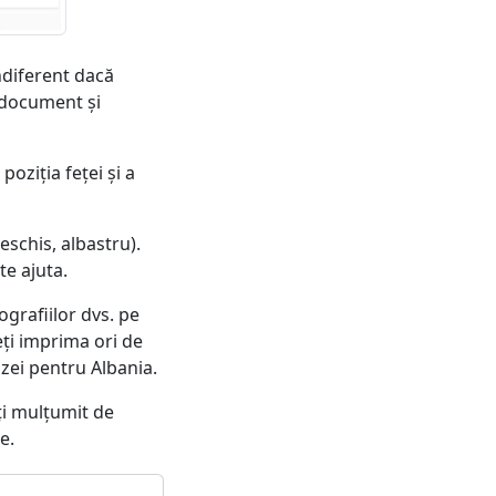
ndiferent dacă
e document și
oziția feței și a
eschis, albastru).
te ajuta.
grafiilor dvs. pe
eți imprima ori de
izei pentru Albania.
eți mulțumit de
e.