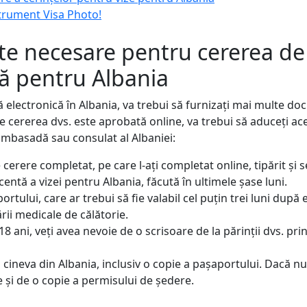
trument Visa Photo!
 necesare pentru cererea de 
că pentru Albania
ză electronică în Albania, va trebui să furnizați mai multe d
 cererea dvs. este aprobată online, va trebui să aduceți a
mbasadă sau consulat al Albaniei:
cerere completat, pe care l-ați completat online, tipărit și 
entă a vizei pentru Albania, făcută în ultimele șase luni.
rtului, care ar trebui să fie valabil cel puțin trei luni după 
ii medicale de călătorie.
8 ani, veți avea nevoie de o scrisoare de la părinții dvs. pri
a cineva din Albania, inclusiv o copie a pașaportului. Dacă nu
e și de o copie a permisului de ședere.