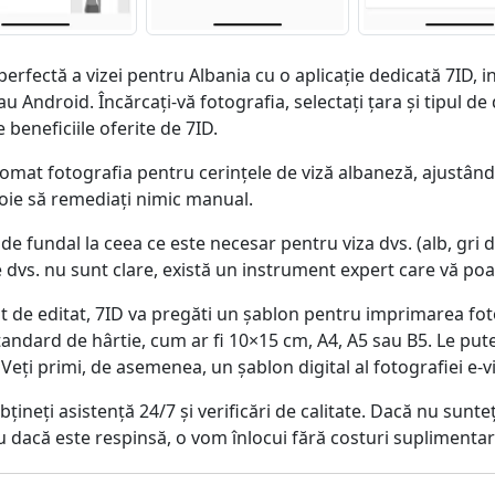
erfectă a vizei pentru Albania cu o aplicație dedicată 7ID, i
u Android. Încărcați-vă fotografia, selectați țara și tipul d
 beneficiile oferite de 7ID.
mat fotografia pentru cerințele de viză albaneză, ajustând p
voie să remediați nimic manual.
e fundal la ceea ce este necesar pentru viza dvs. (alb, gri d
dvs. nu sunt clare, există un instrument expert care vă poa
t de editat, 7ID va pregăti un șablon pentru imprimarea foto
andard de hârtie, cum ar fi 10×15 cm, A4, A5 sau B5. Le put
 Veți primi, de asemenea, un șablon digital al fotografiei e-v
bțineți asistență 24/7 și verificări de calitate. Dacă nu sunt
au dacă este respinsă, o vom înlocui fără costuri suplimentar