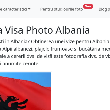
caracteristic
New
te caracteristici
Pentru studiourile foto
Blog ș
a Visa Photo Albania
ști în Albania? Obținerea unei vize pentru Albani
 Alpii albanezi, plajele frumoase și bucătăria m
 a cererii dvs. de viză este fotografia dvs. de vi
ă anumite cerințe.