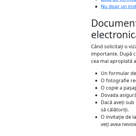
Nu doar un ins
Documente
electroni
Când solicitați o vi
importante. După ce
cea mai apropiată a
Un formular de 
O fotografie rec
O copie a pașapo
Dovada asigurăr
Dacă aveți sub 1
să călătoriți.
O invitație de l
veți avea nevoi