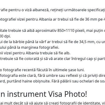
afie pentru o viză albaneză, rețineți următoarele specificați
ografiei vizei pentru Albania ar trebui să fie de 36 mm pe
itale trebuie să aibă aproximativ 850×1110 pixeli, mai puțin 
00 dpi.
 de la bărbie până la vârf ar trebui să fie de 34,5 mm, cu 
pului până la marginea fotografiei.
i vizei pentru Albania trebuie să fie alb.
trebuie să fie colorată și să vă arate clar întregul cap și pa
 o fotografie recentă făcută în ultimele șase luni.
fotografia este clară, fără umbre sau reflexii și că priviți di
rd, purtând haine obișnuite. Fără pălării sau ochelari de so
n instrument Visa Photo!
ai mult decât să vă ajute să creați fotografii de identitate, v