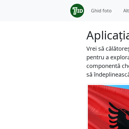
Ghid foto
Al
Aplicați
Vrei să călătore
pentru a explora
componentă cheie
să îndeplineasc