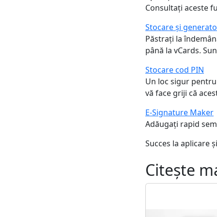
Consultați aceste fu
Stocare și generato
Păstrați la îndemână
până la vCards. Sunt
Stocare cod PIN
Un loc sigur pentru 
vă face griji că ace
E-Signature Maker
Adăugați rapid semn
Succes la aplicare ș
Citeşte m