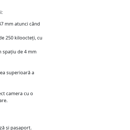
i:
 47 mm atunci când
de 250 kiloocteți, cu
un spațiu de 4 mm
rtea superioară a
rect camera cu o
are.
iză și pașaport.