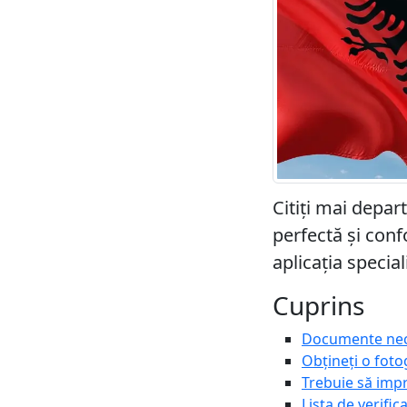
Citiți mai depar
perfectă și conf
aplicația specia
Cuprins
Documente nece
Obțineți o foto
Trebuie să impr
Lista de verifi