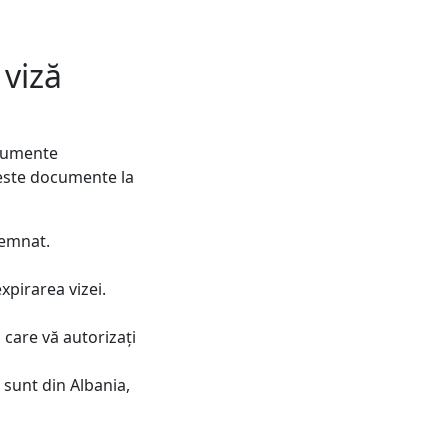
viză
ocumente
ceste documente la
semnat.
expirarea vizei.
n care vă autorizați
 sunt din Albania,