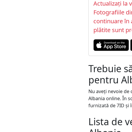
Actualizați la 
Fotografiile d
continuare în a
plătite sunt p
Trebuie s
pentru Al
Nu aveți nevoie de 
Albania online. În s
furnizată de 7ID și 
Lista de v