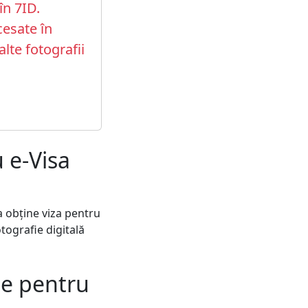
în 7ID.
cesate în
alte fotografii
 e-Visa
a obține viza pentru
otografie digitală
ize pentru