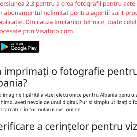
versiunea 2.3 pentru a crea fotografii pentru acte 
in abonamentul nelimitat pentru agenții sunt pro
plicație. Din cauza limitărilor tehnice, toate celel
rocesate prin Visafoto.com.
ă imprimați o fotografie pentru
bania?
o imagine tipărită a vizei electronice pentru Albania pentru 
chimb, aveți nevoie de unul digital. Pur și simplu utilizați o f
încărcați-o în formularul dvs. online.
erificare a cerințelor pentru v