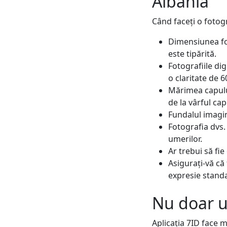
Albania
Când faceți o fotogr
Dimensiunea fot
este tipărită.
Fotografiile dig
o claritate de 6
Mărimea capului
de la vârful ca
Fundalul imagini
Fotografia dvs. 
umerilor.
Ar trebui să fie
Asigurați-vă că 
expresie standa
Nu doar u
Aplicația 7ID face m