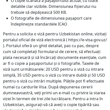
O copie scanată a pașaportului actual, cu toate
detaliile clar vizibile. Dimensiunea fișierului nu
trebuie să depășească 500 KB.
O fotografie de dimensiunea pașaport care
îndeplinește standardele ICAO
Pentru a solicita o viză pentru Uzbekistan online, vizitați
portalul oficial de viză electronică ( https://e-visa.gov.uz/
). Portalul oferă un ghid detaliat, pas cu pas, despre
cum să completați formularul de cerere, să efectuați
plata necesară și să încărcați documente esențiale, cum
ar fi o copie a pașaportului și o fotografie. Taxele de
viză sunt următoarele: 20 USD pentru o viză cu intrare
simplă, 35 USD pentru o viză cu intrare dublă și 50 USD
pentru o viză cu intrări multiple. Plățile pot fi efectuate
numai cu cardurile Visa. După depunerea cererii
dumneavoastră, veți primi un e-mail cu privire la starea
vizei în termen de trei zile lucrătoare. Pentru a intra în
Uzbekistan, asigurați-vă că aveți o copie tipărită sau