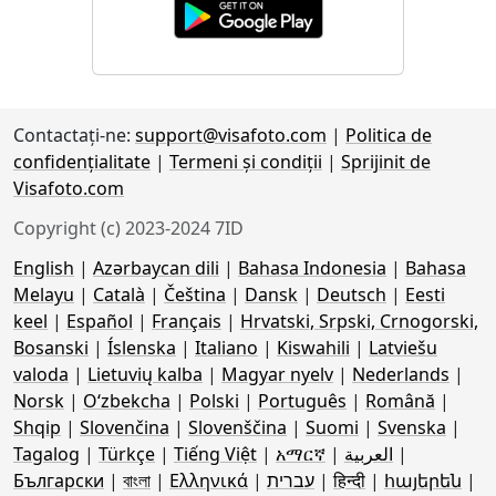
Contactaţi-ne:
support@visafoto.com
|
Politica de
confidențialitate
|
Termeni și condiții
|
Sprijinit de
Visafoto.com
Copyright (c) 2023-2024 7ID
English
|
Azərbaycan dili
|
Bahasa Indonesia
|
Bahasa
Melayu
|
Català
|
Čeština
|
Dansk
|
Deutsch
|
Eesti
keel
|
Español
|
Français
|
Hrvatski, Srpski, Crnogorski,
Bosanski
|
Íslenska
|
Italiano
|
Kiswahili
|
Latviešu
valoda
|
Lietuvių kalba
|
Magyar nyelv
|
Nederlands
|
Norsk
|
Oʻzbekcha
|
Polski
|
Português
|
Română
|
Shqip
|
Slovenčina
|
Slovenščina
|
Suomi
|
Svenska
|
Tagalog
|
Türkçe
|
Tiếng Việt
|
አማርኛ
|
العربية
|
Български
|
বাংলা
|
Ελληνικά
|
עברית
|
हिन्दी
|
հայերեն
|