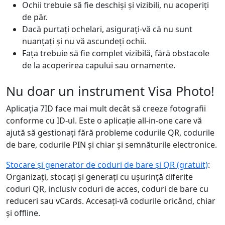
Ochii trebuie să fie deschiși și vizibili, nu acoperiți
de păr.
Dacă purtați ochelari, asigurați-vă că nu sunt
nuanțați și nu vă ascundeți ochii.
Fața trebuie să fie complet vizibilă, fără obstacole
de la acoperirea capului sau ornamente.
Nu doar un instrument Visa Photo!
Aplicația 7ID face mai mult decât să creeze fotografii
conforme cu ID-ul. Este o aplicație all-in-one care vă
ajută să gestionați fără probleme codurile QR, codurile
de bare, codurile PIN și chiar și semnăturile electronice.
Stocare și generator de coduri de bare și QR (gratuit)
:
Organizați, stocați și generați cu ușurință diferite
coduri QR, inclusiv coduri de acces, coduri de bare cu
reduceri sau vCards. Accesați-vă codurile oricând, chiar
și offline.