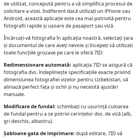
de utilizat, concepută pentru a vă simplifica procesul de
solicitare a vizei. Indiferent dacă utilizați un iPhone sau
Android, această aplicație este cea mai potrivită pentru
fotografii rapide și ușoare de pașaport sau viză.
Încărcați-vă fotografia în aplicația noastră, selectați țara
și documentul de care aveți nevoie și începeți să utilizați
toate funcțiile grozave pe care le oferă 7ID:
Redimensionare automată:
aplicația 7ID se asigură că
fotografia dvs. îndeplinește specificațiile exacte privind
dimensiunea fotografiei vizelor pentru Uzbekistan, vă
aliniază perfect fața și ochii și nu necesită ajustări
manuale.
Modificare de fundal:
schimbați cu ușurință culoarea
de fundal pentru a se potrivi cerințelor dvs. de viză (alb,
gri deschis, albastru).
Șabloane gata de imprimare:
după editare, 7ID vă