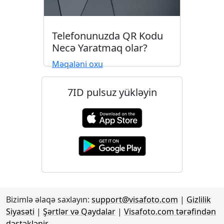
Telefonunuzda QR Kodu
Necə Yaratmaq olar?
Məqaləni oxu
7ID pulsuz yükləyin
Bizimlə əlaqə saxlayın:
support@visafoto.com
|
Gizlilik
Siyasəti
|
Şərtlər və Qaydalar
|
Visafoto.com tərəfindən
dəstəklənir