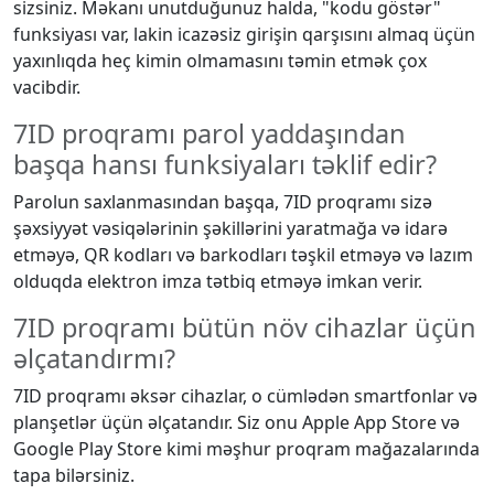
sizsiniz. Məkanı unutduğunuz halda, "kodu göstər"
funksiyası var, lakin icazəsiz girişin qarşısını almaq üçün
yaxınlıqda heç kimin olmamasını təmin etmək çox
vacibdir.
7ID proqramı parol yaddaşından
başqa hansı funksiyaları təklif edir?
Parolun saxlanmasından başqa, 7ID proqramı sizə
şəxsiyyət vəsiqələrinin şəkillərini yaratmağa və idarə
etməyə, QR kodları və barkodları təşkil etməyə və lazım
olduqda elektron imza tətbiq etməyə imkan verir.
7ID proqramı bütün növ cihazlar üçün
əlçatandırmı?
7ID proqramı əksər cihazlar, o cümlədən smartfonlar və
planşetlər üçün əlçatandır. Siz onu Apple App Store və
Google Play Store kimi məşhur proqram mağazalarında
tapa bilərsiniz.