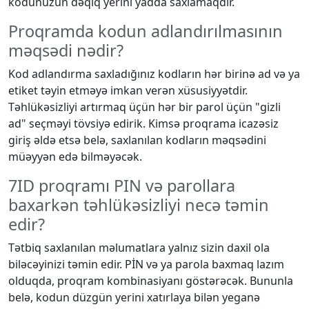
kodunuzun dəqiq yerini yadda saxlamaqdır.
Proqramda kodun adlandırılmasının
məqsədi nədir?
Kod adlandırma saxladığınız kodların hər birinə ad və ya
etiket təyin etməyə imkan verən xüsusiyyətdir.
Təhlükəsizliyi artırmaq üçün hər bir parol üçün "gizli
ad" seçməyi tövsiyə edirik. Kimsə proqrama icazəsiz
giriş əldə etsə belə, saxlanılan kodların məqsədini
müəyyən edə bilməyəcək.
7ID proqramı PIN və parollara
baxarkən təhlükəsizliyi necə təmin
edir?
Tətbiq saxlanılan məlumatlara yalnız sizin daxil ola
biləcəyinizi təmin edir. PİN və ya parola baxmaq lazım
olduqda, proqram kombinasiyanı göstərəcək. Bununla
belə, kodun düzgün yerini xatırlaya bilən yeganə