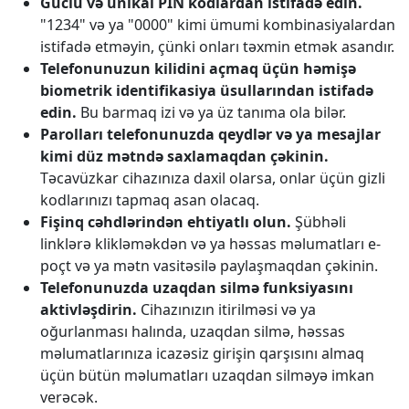
Güclü və unikal PİN kodlardan istifadə edin.
"1234" və ya "0000" kimi ümumi kombinasiyalardan
istifadə etməyin, çünki onları təxmin etmək asandır.
Telefonunuzun kilidini açmaq üçün həmişə
biometrik identifikasiya üsullarından istifadə
edin.
Bu barmaq izi və ya üz tanıma ola bilər.
Parolları telefonunuzda qeydlər və ya mesajlar
kimi düz mətndə saxlamaqdan çəkinin.
Təcavüzkar cihazınıza daxil olarsa, onlar üçün gizli
kodlarınızı tapmaq asan olacaq.
Fişinq cəhdlərindən ehtiyatlı olun.
Şübhəli
linklərə klikləməkdən və ya həssas məlumatları e-
poçt və ya mətn vasitəsilə paylaşmaqdan çəkinin.
Telefonunuzda uzaqdan silmə funksiyasını
aktivləşdirin.
Cihazınızın itirilməsi və ya
oğurlanması halında, uzaqdan silmə, həssas
məlumatlarınıza icazəsiz girişin qarşısını almaq
üçün bütün məlumatları uzaqdan silməyə imkan
verəcək.