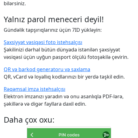
bilərsiniz.
Yalnız parol meneceri deyil!
Gündəlik tapşırıqlarınız üçün 7ID yükləyin:
Şəxsiyyət vəsiqəsi foto istehsalçısı
Şəkilinizi dərhal bütün dünyada istənilən şəxsiyyət
vəsiqəsi üçün uyğun pasport ölçülü fotoşəkilə çevirin.
QR və barkod generatoru və saxlama
QR, vCard və loyallıq kodlarınızı bir yerdə təşkil edin.
Rəqəmsal imza istehsalçısı
Elektron imzanızı yaradın və onu asanlıqla PDF-lərə,
şəkillərə və digər fayllara daxil edin.
Daha çox oxu: