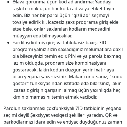
Əlavə qorunma üçün kod adlandırma: Yaddaşı
təşkil etmək üçün hər koda ad və ya etiket təyin
edin. Biz hər bir parol üçün "gizli ad" seçməyi
tövsiyə edirik ki, icazəsiz şəxs proqrama giriş əldə
etsə belə, onlar saxlanılan kodların məqsədini
müəyyən edə bilməyəcəklər.
Fərdiləşdirilmiş giriş və təhlükəsiz baxış: 7ID
proqramı yalnız sizin saxladığınız məlumatlara daxil
ola biləcəyinizi təmin edir. PİN və ya parola baxmaq
lazım olduqda, proqram sizə kombinasiyanı
göstərəcək, lakin kodun düzgün yerini xatırlaya
bilən yeganə şəxs sizsiniz. Məkanı unutsanız, "kodu
göstər" funksiyasından istifadə edə bilərsiniz, lakin
icazəsiz girişin qarşısını almaq üçün yaxınlıqda heç
kimin olmamasını təmin etmək vacibdir.
Parolun saxlanması çoxfunksiyalı 7ID tətbiqinin yeganə
seçimi deyil! Şəxsiyyət vəsiqəsi şəkilləri yaradın, QR və
barkodlarınızı idarə edin və ehtiyac duyduğunuz zaman