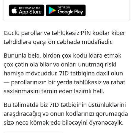
Güclü parollar və təhlükəsiz PİN kodlar kiber
təhdidlərə qarşı ön cəbhədə müdafiədir.
Bununla belə, birdən çox kodu idarə etmək
çox çətin ola bilər və onları unutmaq riski
həmişə mövcuddur. 7ID tətbiqinə daxil olun
— parollarınızın bir yerdə təhlükəsiz və rahat
saxlanmasını təmin edən lazımlı həll.
Bu təlimatda biz 7ID tətbiqinin üstünlüklərini
araşdıracağıq və onun kodlarınızı qorumaqda
sizə necə kömək edə biləcəyini öyrənəcəyik.