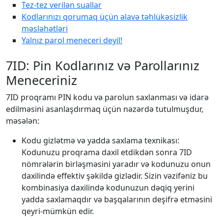
Tez-tez verilən suallar
Kodlarınızı qorumaq üçün əlavə təhlükəsizlik
məsləhətləri
Yalnız parol meneceri deyil!
7ID: Pin Kodlarınız və Parollarınız
Meneceriniz
7ID proqramı PIN kodu və parolun saxlanması və idarə
edilməsini asanlaşdırmaq üçün nəzərdə tutulmuşdur,
məsələn:
Kodu gizlətmə və yadda saxlama texnikası:
Kodunuzu proqrama daxil etdikdən sonra 7ID
nömrələrin birləşməsini yaradır və kodunuzu onun
daxilində effektiv şəkildə gizlədir. Sizin vəzifəniz bu
kombinasiya daxilində kodunuzun dəqiq yerini
yadda saxlamaqdır və başqalarının deşifrə etməsini
qeyri-mümkün edir.