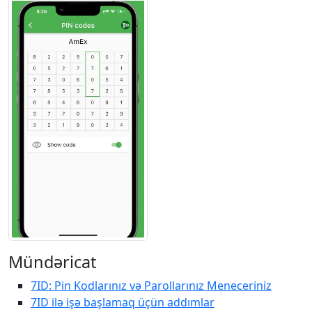
Mündəricat
7ID: Pin Kodlarınız və Parollarınız Meneceriniz
7ID ilə işə başlamaq üçün addımlar