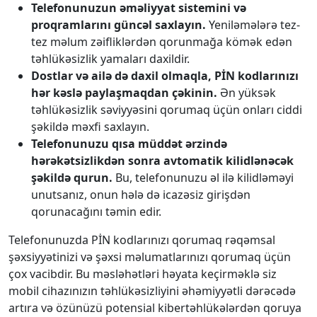
Telefonunuzun əməliyyat sistemini və
proqramlarını güncəl saxlayın.
Yeniləmələrə tez-
tez məlum zəifliklərdən qorunmağa kömək edən
təhlükəsizlik yamaları daxildir.
Dostlar və ailə də daxil olmaqla, PİN kodlarınızı
hər kəslə paylaşmaqdan çəkinin.
Ən yüksək
təhlükəsizlik səviyyəsini qorumaq üçün onları ciddi
şəkildə məxfi saxlayın.
Telefonunuzu qısa müddət ərzində
hərəkətsizlikdən sonra avtomatik kilidlənəcək
şəkildə qurun.
Bu, telefonunuzu əl ilə kilidləməyi
unutsanız, onun hələ də icazəsiz girişdən
qorunacağını təmin edir.
Telefonunuzda PİN kodlarınızı qorumaq rəqəmsal
şəxsiyyətinizi və şəxsi məlumatlarınızı qorumaq üçün
çox vacibdir. Bu məsləhətləri həyata keçirməklə siz
mobil cihazınızın təhlükəsizliyini əhəmiyyətli dərəcədə
artıra və özünüzü potensial kibertəhlükələrdən qoruya