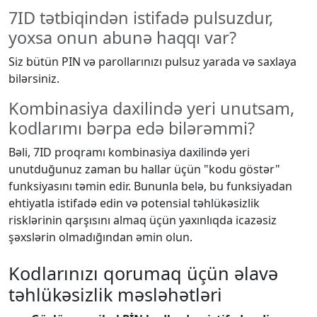
7ID tətbiqindən istifadə pulsuzdur,
yoxsa onun abunə haqqı var?
Siz bütün PIN və parollarınızı pulsuz yarada və saxlaya
bilərsiniz.
Kombinasiya daxilində yeri unutsam,
kodlarımı bərpa edə bilərəmmi?
Bəli, 7ID proqramı kombinasiya daxilində yeri
unutduğunuz zaman bu hallar üçün "kodu göstər"
funksiyasını təmin edir. Bununla belə, bu funksiyadan
ehtiyatla istifadə edin və potensial təhlükəsizlik
risklərinin qarşısını almaq üçün yaxınlıqda icazəsiz
şəxslərin olmadığından əmin olun.
Kodlarınızı qorumaq üçün əlavə
təhlükəsizlik məsləhətləri