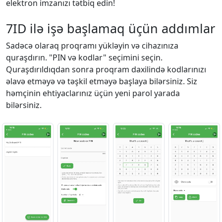
elektron imzanızı tətbiq edin!
7ID ilə işə başlamaq üçün addımlar
Sadəcə olaraq proqramı yükləyin və cihazınıza
quraşdırın. "PIN və kodlar" seçimini seçin.
Quraşdırıldıqdan sonra proqram daxilində kodlarınızı
əlavə etməyə və təşkil etməyə başlaya bilərsiniz. Siz
həmçinin ehtiyaclarınız üçün yeni parol yarada
bilərsiniz.