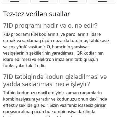
Tez-tez verilən suallar
7ID proqramı nədir və o, nə edir?
7ID proqramı PIN kodlarınızı və parollarınızı idarə
etmək və saxlamaq üçün nəzərdə tutulmuş təhlükəsiz
və çox yönlü vasitədir. O, həmçinin şəxsiyyət
vəsiqələrinin şəkillərinin yaradılması, QR kodlarının
idarə edilməsi və elektron imzaların tətbiqi üçün
funksiyalar təklif edir.
7ID tətbiqində kodun gizlədilməsi və
yadda saxlanması necə işləyir?
Tətbiq kodunuzu daxil etdiyiniz zaman rəqəmlərin
kombinasiyasını yaradır və kodunuzu onun daxilində
effektiv şəkildə gizlədir. Sizin vəzifəniz icazəsiz girişin
qarşısını almaq üçün bu kombinasiya daxilində