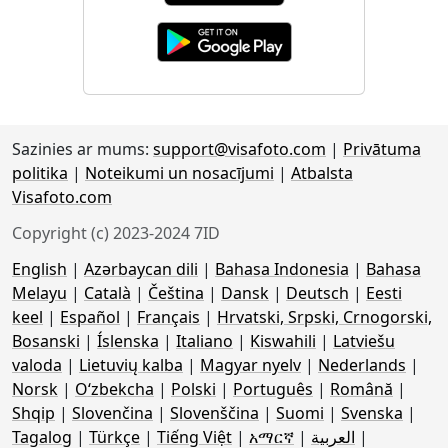
Sazinies ar mums:
support@visafoto.com
|
Privātuma
politika
|
Noteikumi un nosacījumi
|
Atbalsta
Visafoto.com
Copyright (c) 2023-2024 7ID
English
|
Azərbaycan dili
|
Bahasa Indonesia
|
Bahasa
Melayu
|
Català
|
Čeština
|
Dansk
|
Deutsch
|
Eesti
keel
|
Español
|
Français
|
Hrvatski, Srpski, Crnogorski,
Bosanski
|
Íslenska
|
Italiano
|
Kiswahili
|
Latviešu
valoda
|
Lietuvių kalba
|
Magyar nyelv
|
Nederlands
|
Norsk
|
Oʻzbekcha
|
Polski
|
Português
|
Română
|
Shqip
|
Slovenčina
|
Slovenščina
|
Suomi
|
Svenska
|
Tagalog
|
Türkçe
|
Tiếng Việt
|
አማርኛ
|
العربية
|