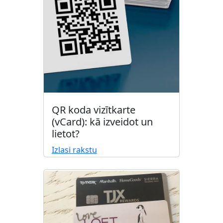
QR koda vizītkarte
(vCard): kā izveidot un
lietot?
Izlasi rakstu