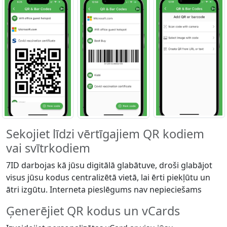
Sekojiet līdzi vērtīgajiem QR kodiem
vai svītrkodiem
7ID darbojas kā jūsu digitālā glabātuve, droši glabājot
visus jūsu kodus centralizētā vietā, lai ērti piekļūtu un
ātri izgūtu. Interneta pieslēgums nav nepieciešams
Ģenerējiet QR kodus un vCards