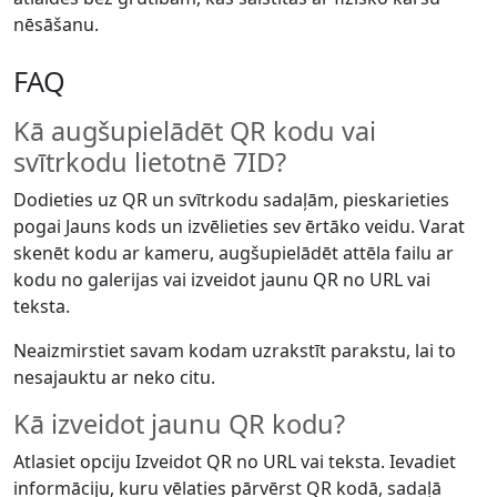
nēsāšanu.
FAQ
Kā augšupielādēt QR kodu vai
svītrkodu lietotnē 7ID?
Dodieties uz QR un svītrkodu sadaļām, pieskarieties
pogai Jauns kods un izvēlieties sev ērtāko veidu. Varat
skenēt kodu ar kameru, augšupielādēt attēla failu ar
kodu no galerijas vai izveidot jaunu QR no URL vai
teksta.
Neaizmirstiet savam kodam uzrakstīt parakstu, lai to
nesajauktu ar neko citu.
Kā izveidot jaunu QR kodu?
Atlasiet opciju Izveidot QR no URL vai teksta. Ievadiet
informāciju, kuru vēlaties pārvērst QR kodā, sadaļā