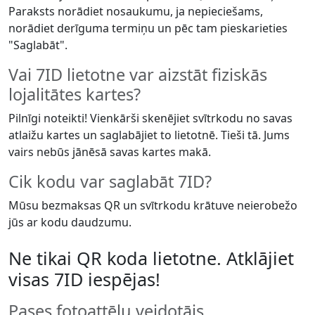
Paraksts norādiet nosaukumu, ja nepieciešams,
norādiet derīguma termiņu un pēc tam pieskarieties
"Saglabāt".
Vai 7ID lietotne var aizstāt fiziskās
lojalitātes kartes?
Pilnīgi noteikti! Vienkārši skenējiet svītrkodu no savas
atlaižu kartes un saglabājiet to lietotnē. Tieši tā. Jums
vairs nebūs jānēsā savas kartes makā.
Cik kodu var saglabāt 7ID?
Mūsu bezmaksas QR un svītrkodu krātuve neierobežo
jūs ar kodu daudzumu.
Ne tikai QR koda lietotne. Atklājiet
visas 7ID iespējas!
Pases fotoattēlu veidotājs