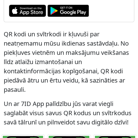
QR kodi un svītrkodi ir kļuvuši par
neatņemamu mūsu ikdienas sastāvdaļu. No
piekļuves vietnēm un maksājumu veikšanas
līdz atlaižu izmantošanai un
kontaktinformācijas kopīgošanai, QR kodi
piedāvā ātru un ērtu veidu, kā sazināties ar
pasauli.
Un ar 7ID App palīdzību jūs varat viegli
saglabāt visus savus QR kodus un svītrkodus
savā tālrunī un pilnveidot savu digitālo dzīvi!