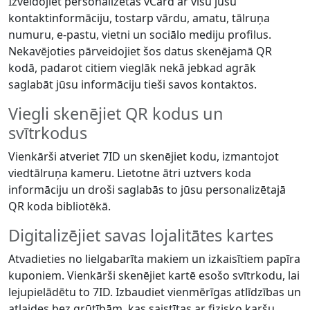
Izveidojiet personalizētas vCard ar visu jūsu
kontaktinformāciju, tostarp vārdu, amatu, tālruņa
numuru, e-pastu, vietni un sociālo mediju profilus.
Nekavējoties pārveidojiet šos datus skenējamā QR
kodā, padarot citiem vieglāk nekā jebkad agrāk
saglabāt jūsu informāciju tieši savos kontaktos.
Viegli skenējiet QR kodus un
svītrkodus
Vienkārši atveriet 7ID un skenējiet kodu, izmantojot
viedtālruņa kameru. Lietotne ātri uztvers koda
informāciju un droši saglabās to jūsu personalizētajā
QR koda bibliotēkā.
Digitalizējiet savas lojalitātes kartes
Atvadieties no lielgabarīta makiem un izkaisītiem papīra
kuponiem. Vienkārši skenējiet kartē esošo svītrkodu, lai
lejupielādētu to 7ID. Izbaudiet vienmērīgas atlīdzības un
atlaides bez grūtībām, kas saistītas ar fizisko karšu