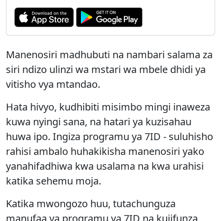
Manenosiri madhubuti na nambari salama za
siri ndizo ulinzi wa mstari wa mbele dhidi ya
vitisho vya mtandao.
Hata hivyo, kudhibiti misimbo mingi inaweza
kuwa nyingi sana, na hatari ya kuzisahau
huwa ipo. Ingiza programu ya 7ID - suluhisho
rahisi ambalo huhakikisha manenosiri yako
yanahifadhiwa kwa usalama na kwa urahisi
katika sehemu moja.
Katika mwongozo huu, tutachunguza
manufaa ya programu ya 7ID na kujifunza