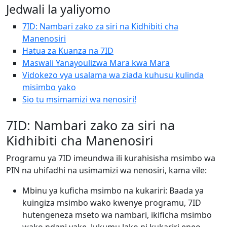
Jedwali la yaliyomo
7ID: Nambari zako za siri na Kidhibiti cha
Manenosiri
Hatua za Kuanza na 7ID
Maswali Yanayoulizwa Mara kwa Mara
Vidokezo vya usalama wa ziada kuhusu kulinda
misimbo yako
Sio tu msimamizi wa nenosiri!
7ID: Nambari zako za siri na
Kidhibiti cha Manenosiri
Programu ya 7ID imeundwa ili kurahisisha msimbo wa
PIN na uhifadhi na usimamizi wa nenosiri, kama vile:
Mbinu ya kuficha msimbo na kukariri: Baada ya
kuingiza msimbo wako kwenye programu, 7ID
hutengeneza mseto wa nambari, ikificha msimbo
wako ndani yake. Jukumu lako ni kukariri eneo