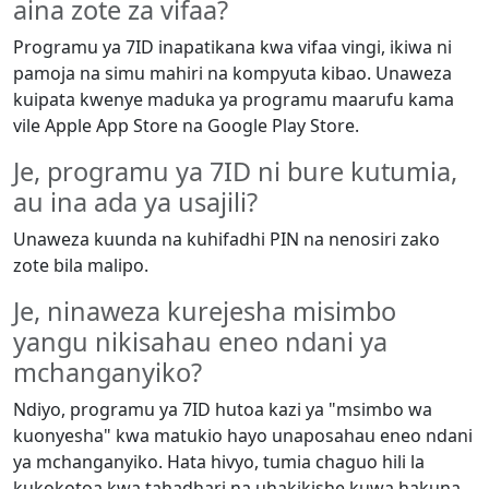
aina zote za vifaa?
Programu ya 7ID inapatikana kwa vifaa vingi, ikiwa ni
pamoja na simu mahiri na kompyuta kibao. Unaweza
kuipata kwenye maduka ya programu maarufu kama
vile Apple App Store na Google Play Store.
Je, programu ya 7ID ni bure kutumia,
au ina ada ya usajili?
Unaweza kuunda na kuhifadhi PIN na nenosiri zako
zote bila malipo.
Je, ninaweza kurejesha misimbo
yangu nikisahau eneo ndani ya
mchanganyiko?
Ndiyo, programu ya 7ID hutoa kazi ya "msimbo wa
kuonyesha" kwa matukio hayo unaposahau eneo ndani
ya mchanganyiko. Hata hivyo, tumia chaguo hili la
kukokotoa kwa tahadhari na uhakikishe kuwa hakuna