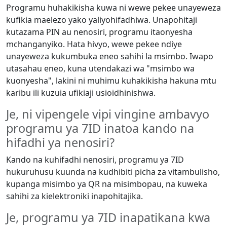
Programu huhakikisha kuwa ni wewe pekee unayeweza
kufikia maelezo yako yaliyohifadhiwa. Unapohitaji
kutazama PIN au nenosiri, programu itaonyesha
mchanganyiko. Hata hivyo, wewe pekee ndiye
unayeweza kukumbuka eneo sahihi la msimbo. Iwapo
utasahau eneo, kuna utendakazi wa "msimbo wa
kuonyesha", lakini ni muhimu kuhakikisha hakuna mtu
karibu ili kuzuia ufikiaji usioidhinishwa.
Je, ni vipengele vipi vingine ambavyo
programu ya 7ID inatoa kando na
hifadhi ya nenosiri?
Kando na kuhifadhi nenosiri, programu ya 7ID
hukuruhusu kuunda na kudhibiti picha za vitambulisho,
kupanga misimbo ya QR na misimbopau, na kuweka
sahihi za kielektroniki inapohitajika.
Je, programu ya 7ID inapatikana kwa