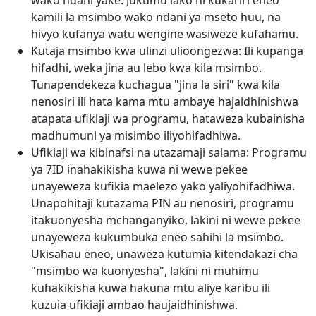
kamili la msimbo wako ndani ya mseto huu, na
hivyo kufanya watu wengine wasiweze kufahamu.
Kutaja msimbo kwa ulinzi ulioongezwa: Ili kupanga
hifadhi, weka jina au lebo kwa kila msimbo.
Tunapendekeza kuchagua "jina la siri" kwa kila
nenosiri ili hata kama mtu ambaye hajaidhinishwa
atapata ufikiaji wa programu, hataweza kubainisha
madhumuni ya misimbo iliyohifadhiwa.
Ufikiaji wa kibinafsi na utazamaji salama: Programu
ya 7ID inahakikisha kuwa ni wewe pekee
unayeweza kufikia maelezo yako yaliyohifadhiwa.
Unapohitaji kutazama PIN au nenosiri, programu
itakuonyesha mchanganyiko, lakini ni wewe pekee
unayeweza kukumbuka eneo sahihi la msimbo.
Ukisahau eneo, unaweza kutumia kitendakazi cha
"msimbo wa kuonyesha", lakini ni muhimu
kuhakikisha kuwa hakuna mtu aliye karibu ili
kuzuia ufikiaji ambao haujaidhinishwa.