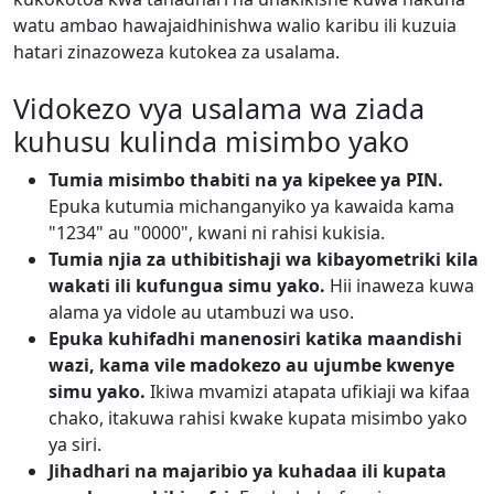
watu ambao hawajaidhinishwa walio karibu ili kuzuia
hatari zinazoweza kutokea za usalama.
Vidokezo vya usalama wa ziada
kuhusu kulinda misimbo yako
Tumia misimbo thabiti na ya kipekee ya PIN.
Epuka kutumia michanganyiko ya kawaida kama
"1234" au "0000", kwani ni rahisi kukisia.
Tumia njia za uthibitishaji wa kibayometriki kila
wakati ili kufungua simu yako.
Hii inaweza kuwa
alama ya vidole au utambuzi wa uso.
Epuka kuhifadhi manenosiri katika maandishi
wazi, kama vile madokezo au ujumbe kwenye
simu yako.
Ikiwa mvamizi atapata ufikiaji wa kifaa
chako, itakuwa rahisi kwake kupata misimbo yako
ya siri.
Jihadhari na majaribio ya kuhadaa ili kupata