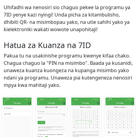
Uhifadhi wa nenosiri sio chaguo pekee la programu ya
7ID yenye kazi nyingi! Unda picha za kitambulisho,
dhibiti QR- na misimbopau yako, na utie sahihi yako ya
kielektroniki wakati wowote unapohitaji!
Hatua za Kuanza na 7ID
Pakua tu na usakinishe programu kwenye kifaa chako.
Chagua chaguo la "PIN na misimbo". Baada ya kusanidi,
unaweza kuanza kuongeza na kupanga misimbo yako
ndani ya programu. Unaweza pia kutengeneza nenosiri
mpya kwa mahitaji yako.