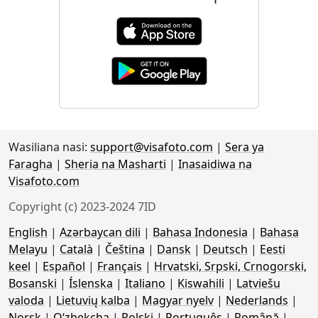
Wasiliana nasi:
support@visafoto.com
|
Sera ya
Faragha
|
Sheria na Masharti
|
Inasaidiwa na
Visafoto.com
Copyright (c) 2023-2024 7ID
English
|
Azərbaycan dili
|
Bahasa Indonesia
|
Bahasa
Melayu
|
Català
|
Čeština
|
Dansk
|
Deutsch
|
Eesti
keel
|
Español
|
Français
|
Hrvatski, Srpski, Crnogorski,
Bosanski
|
Íslenska
|
Italiano
|
Kiswahili
|
Latviešu
valoda
|
Lietuvių kalba
|
Magyar nyelv
|
Nederlands
|
Norsk
|
Oʻzbekcha
|
Polski
|
Português
|
Română
|