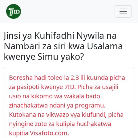
Jinsi ya Kuhifadhi Nywila na
Nambari za siri kwa Usalama
kwenye Simu yako?
Boresha hadi toleo la 2.3 ili kuunda picha
za pasipoti kwenye 7ID. Picha za usajili
usio na kikomo wa wakala bado
zinachakatwa ndani ya programu.
Kutokana na vikwazo vya kiufundi, picha
nyingine zote za kulipia huchakatwa
kupitia Visafoto.com.