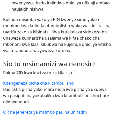
mwenyewe, bado italindwa dhidi ya ufikiaji ambao
haujaidhinishwa.
Kulinda misimbo yako ya PIN kwenye simu yako ni
muhimu kwa kulinda utambulisho wako wa kidijitali na
taarifa zako za kibinafsi. Kwa kutekeleza vidokezo hivi,
unaweza kuimarisha usalama wa kifaa chako cha
mkononi kwa kiasi kikubwa na kujilinda dhidi ya vitisho
vya mtandao vinavyoweza kutokea.
Sio tu msimamizi wa nenosiri!
Pakua 7ID kwa kazi zako za kila siku:
Kitengeneza picha cha kitambulisho
Badilisha picha yako mara moja iwe picha ya ukubwa
wa pasipoti inayokubalika kwa kitambulisho chochote
ulimwenguni.
QR na jenereta ya msimbo pau na uhifadhi