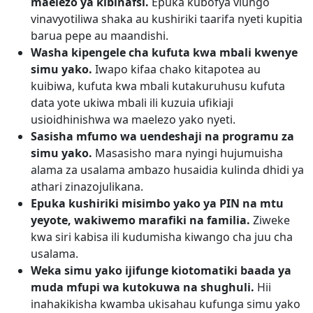
maelezo ya kibinafsi.
Epuka kubofya viungo
vinavyotiliwa shaka au kushiriki taarifa nyeti kupitia
barua pepe au maandishi.
Washa kipengele cha kufuta kwa mbali kwenye
simu yako.
Iwapo kifaa chako kitapotea au
kuibiwa, kufuta kwa mbali kutakuruhusu kufuta
data yote ukiwa mbali ili kuzuia ufikiaji
usioidhinishwa wa maelezo yako nyeti.
Sasisha mfumo wa uendeshaji na programu za
simu yako.
Masasisho mara nyingi hujumuisha
alama za usalama ambazo husaidia kulinda dhidi ya
athari zinazojulikana.
Epuka kushiriki misimbo yako ya PIN na mtu
yeyote, wakiwemo marafiki na familia.
Ziweke
kwa siri kabisa ili kudumisha kiwango cha juu cha
usalama.
Weka simu yako ijifunge kiotomatiki baada ya
muda mfupi wa kutokuwa na shughuli.
Hii
inahakikisha kwamba ukisahau kufunga simu yako