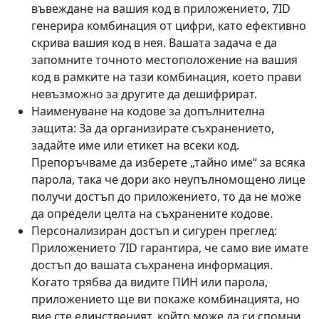
въвеждане на вашия код в приложението, 7ID
генерира комбинация от цифри, като ефективно
скрива вашия код в нея. Вашата задача е да
запомните точното местоположение на вашия
код в рамките на тази комбинация, което прави
невъзможно за другите да дешифрират.
Наименуване на кодове за допълнителна
защита: За да организирате съхранението,
задайте име или етикет на всеки код.
Препоръчваме да изберете „тайно име“ за всяка
парола, така че дори ако неупълномощено лице
получи достъп до приложението, то да не може
да определи целта на съхранените кодове.
Персонализиран достъп и сигурен преглед:
Приложението 7ID гарантира, че само вие имате
достъп до вашата съхранена информация.
Когато трябва да видите ПИН или парола,
приложението ще ви покаже комбинацията, но
вие сте единственият, който може да си спомни