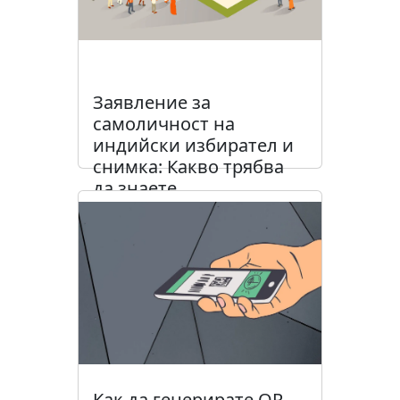
Заявление за
самоличност на
индийски избирател и
снимка: Какво трябва
да знаете
Прочети статията
Как да генерирате QR