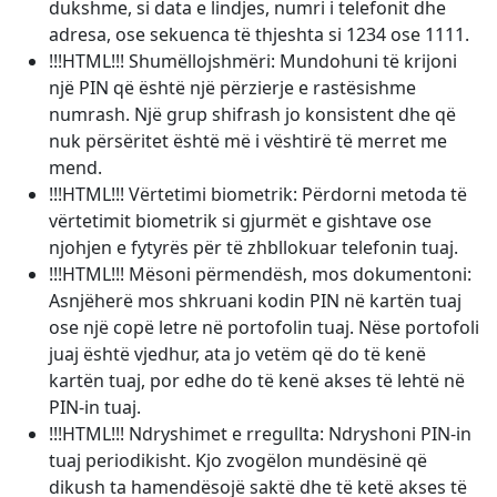
dukshme, si data e lindjes, numri i telefonit dhe
adresa, ose sekuenca të thjeshta si 1234 ose 1111.
!!!HTML!!! Shumëllojshmëri: Mundohuni të krijoni
një PIN që është një përzierje e rastësishme
numrash. Një grup shifrash jo konsistent dhe që
nuk përsëritet është më i vështirë të merret me
mend.
!!!HTML!!! Vërtetimi biometrik: Përdorni metoda të
vërtetimit biometrik si gjurmët e gishtave ose
njohjen e fytyrës për të zhbllokuar telefonin tuaj.
!!!HTML!!! Mësoni përmendësh, mos dokumentoni:
Asnjëherë mos shkruani kodin PIN në kartën tuaj
ose një copë letre në portofolin tuaj. Nëse portofoli
juaj është vjedhur, ata jo vetëm që do të kenë
kartën tuaj, por edhe do të kenë akses të lehtë në
PIN-in tuaj.
!!!HTML!!! Ndryshimet e rregullta: Ndryshoni PIN-in
tuaj periodikisht. Kjo zvogëlon mundësinë që
dikush ta hamendësojë saktë dhe të ketë akses të