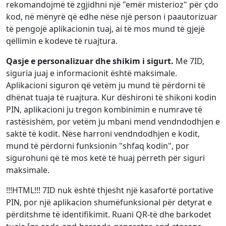
rekomandojmë të zgjidhni një "emër misterioz" për çdo
kod, në mënyrë që edhe nëse një person i paautorizuar
të pengojë aplikacionin tuaj, ai të mos mund të gjejë
qëllimin e kodeve të ruajtura.
Qasje e personalizuar dhe shikim i sigurt.
Me 7ID,
siguria juaj e informacionit është maksimale.
Aplikacioni siguron që vetëm ju mund të përdorni të
dhënat tuaja të ruajtura. Kur dëshironi të shikoni kodin
PIN, aplikacioni ju tregon kombinimin e numrave të
rastësishëm, por vetëm ju mbani mend vendndodhjen e
saktë të kodit. Nëse harroni vendndodhjen e kodit,
mund të përdorni funksionin "shfaq kodin", por
sigurohuni që të mos ketë të huaj përreth për siguri
maksimale.
!!!HTML!!! 7ID nuk është thjesht një kasafortë portative
PIN, por një aplikacion shumëfunksional për detyrat e
përditshme të identifikimit. Ruani QR-të dhe barkodet