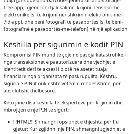
tuaja [qr-code-and-barcode-generator-and-storage-
free-app], gjeneroni fjalëkalime, krijoni nënshkrime
elektronike [si-të-krijoni-nënshkrimin-elektronik-me-
7id-app], dhe bëni fotografi të pasaportës [si të bëni-
fotografinë e pasaportës-me-telefon] në një aplikacion!
Këshilla për sigurimin e kodit PIN
Kompromisi PIN mund të çojë në pasoja katastrofike -
nga transaksionet e paautorizuara dhe vjedhjet e
identitetit deri te aksesi i plotë në asetet tuaja
financiare nga organizata të paskrupullta. Kështu,
siguria e PIN-it nuk është vetëm e rëndësishme, por
absolutisht thelbësore.
Këtu janë disa këshilla të ekspertëve për krijimin dhe
mbrojtjen e një PIN të sigurt:
!!!HTML!!! Shmangni opsionet e thjeshta për t'u
gjetur: Kur zgjidhni një PIN, shmangni zgjedhjet e