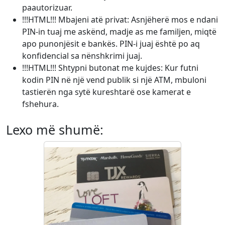
paautorizuar.
!!!HTML!!! Mbajeni atë privat: Asnjëherë mos e ndani
PIN-in tuaj me askënd, madje as me familjen, miqtë
apo punonjësit e bankës. PIN-i juaj është po aq
konfidencial sa nënshkrimi juaj.
!!!HTML!!! Shtypni butonat me kujdes: Kur futni
kodin PIN në një vend publik si një ATM, mbuloni
tastierën nga sytë kureshtarë ose kamerat e
fshehura.
Lexo më shumë: