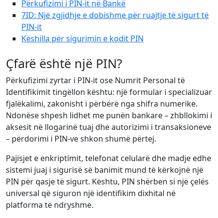
Përkufizimi i PIN-it në Bankë
7ID: Një zgjidhje e dobishme për ruajtje të sigurt të
PIN-it
Këshilla për sigurimin e kodit PIN
Çfarë është një PIN?
Përkufizimi zyrtar i PIN-it ose Numrit Personal të
Identifikimit tingëllon kështu: një formular i specializuar
fjalëkalimi, zakonisht i përbërë nga shifra numerike.
Ndonëse shpesh lidhet me punën bankare – zhbllokimi i
aksesit në llogarinë tuaj dhe autorizimi i transaksioneve
– përdorimi i PIN-ve shkon shumë përtej.
Pajisjet e enkriptimit, telefonat celularë dhe madje edhe
sistemi juaj i sigurisë së banimit mund të kërkojnë një
PIN për qasje të sigurt. Kështu, PIN shërben si një çelës
universal që siguron një identifikim dixhital në
platforma të ndryshme.