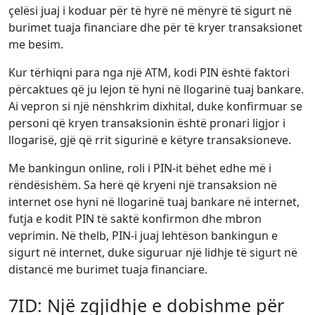
çelësi juaj i koduar për të hyrë në mënyrë të sigurt në
burimet tuaja financiare dhe për të kryer transaksionet
me besim.
Kur tërhiqni para nga një ATM, kodi PIN është faktori
përcaktues që ju lejon të hyni në llogarinë tuaj bankare.
Ai vepron si një nënshkrim dixhital, duke konfirmuar se
personi që kryen transaksionin është pronari ligjor i
llogarisë, gjë që rrit sigurinë e këtyre transaksioneve.
Me bankingun online, roli i PIN-it bëhet edhe më i
rëndësishëm. Sa herë që kryeni një transaksion në
internet ose hyni në llogarinë tuaj bankare në internet,
futja e kodit PIN të saktë konfirmon dhe mbron
veprimin. Në thelb, PIN-i juaj lehtëson bankingun e
sigurt në internet, duke siguruar një lidhje të sigurt në
distancë me burimet tuaja financiare.
7ID: Një zgjidhje e dobishme për