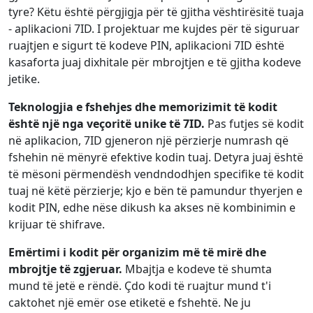
tyre? Këtu është përgjigja për të gjitha vështirësitë tuaja
- aplikacioni 7ID. I projektuar me kujdes për të siguruar
ruajtjen e sigurt të kodeve PIN, aplikacioni 7ID është
kasaforta juaj dixhitale për mbrojtjen e të gjitha kodeve
jetike.
Teknologjia e fshehjes dhe memorizimit të kodit
është një nga veçoritë unike të 7ID.
Pas futjes së kodit
në aplikacion, 7ID gjeneron një përzierje numrash që
fshehin në mënyrë efektive kodin tuaj. Detyra juaj është
të mësoni përmendësh vendndodhjen specifike të kodit
tuaj në këtë përzierje; kjo e bën të pamundur thyerjen e
kodit PIN, edhe nëse dikush ka akses në kombinimin e
krijuar të shifrave.
Emërtimi i kodit për organizim më të mirë dhe
mbrojtje të zgjeruar.
Mbajtja e kodeve të shumta
mund të jetë e rëndë. Çdo kodi të ruajtur mund t'i
caktohet një emër ose etiketë e fshehtë. Ne ju