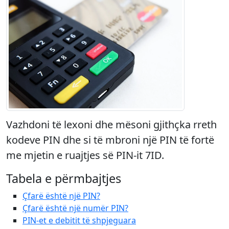
Vazhdoni të lexoni dhe mësoni gjithçka rreth
kodeve PIN dhe si të mbroni një PIN të fortë
me mjetin e ruajtjes së PIN-it 7ID.
Tabela e përmbajtjes
Çfarë është një PIN?
Çfarë është një numër PIN?
PIN-et e debitit të shpjeguara