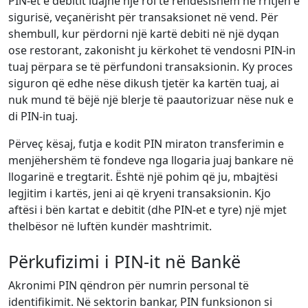
PIN-et e debitit luajnë një rol të rëndësishëm në rritjen e
sigurisë, veçanërisht për transaksionet në vend. Për
shembull, kur përdorni një kartë debiti në një dyqan
ose restorant, zakonisht ju kërkohet të vendosni PIN-in
tuaj përpara se të përfundoni transaksionin. Ky proces
siguron që edhe nëse dikush tjetër ka kartën tuaj, ai
nuk mund të bëjë një blerje të paautorizuar nëse nuk e
di PIN-in tuaj.
Përveç kësaj, futja e kodit PIN miraton transferimin e
menjëhershëm të fondeve nga llogaria juaj bankare në
llogarinë e tregtarit. Është një pohim që ju, mbajtësi
legjitim i kartës, jeni ai që kryeni transaksionin. Kjo
aftësi i bën kartat e debitit (dhe PIN-et e tyre) një mjet
thelbësor në luftën kundër mashtrimit.
Përkufizimi i PIN-it në Bankë
Akronimi PIN qëndron për numrin personal të
identifikimit. Në sektorin bankar, PIN funksionon si