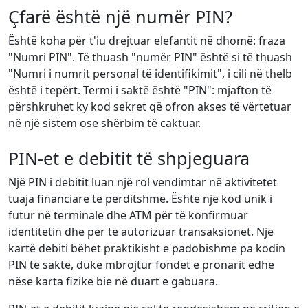
Çfarë është një numër PIN?
Është koha për t'iu drejtuar elefantit në dhomë: fraza
"Numri PIN". Të thuash "numër PIN" është si të thuash
"Numri i numrit personal të identifikimit", i cili në thelb
është i tepërt. Termi i saktë është "PIN": mjafton të
përshkruhet ky kod sekret që ofron akses të vërtetuar
në një sistem ose shërbim të caktuar.
PIN-et e debitit të shpjeguara
Një PIN i debitit luan një rol vendimtar në aktivitetet
tuaja financiare të përditshme. Është një kod unik i
futur në terminale dhe ATM për të konfirmuar
identitetin dhe për të autorizuar transaksionet. Një
kartë debiti bëhet praktikisht e padobishme pa kodin
PIN të saktë, duke mbrojtur fondet e pronarit edhe
nëse karta fizike bie në duart e gabuara.