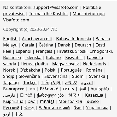
Na kontaktoni:
support@visafoto.com
|
Politika e
privatësisë
|
Termat dhe Kushtet
|
Mbështetur nga
Visafoto.com
Copyright (c) 2023-2024 7ID
English
|
Azərbaycan dili
|
Bahasa Indonesia
|
Bahasa
Melayu
|
Català
|
Čeština
|
Dansk
|
Deutsch
|
Eesti
keel
|
Español
|
Français
|
Hrvatski, Srpski, Crnogorski,
Bosanski
|
Íslenska
|
Italiano
|
Kiswahili
|
Latviešu
valoda
|
Lietuvių kalba
|
Magyar nyelv
|
Nederlands
|
Norsk
|
Oʻzbekcha
|
Polski
|
Português
|
Română
|
Shqip
|
Slovenčina
|
Slovenščina
|
Suomi
|
Svenska
|
Tagalog
|
Türkçe
|
Tiếng Việt
|
አማርኛ
|
العربية
|
Български
|
বাংলা
|
Ελληνικά
|
עברית
|
हिन्दी
|
հայերեն
|
فارسی
|
日本語
|
ქართული ენა
|
한국어
|
Қазақша
|
Кыргызча
|
ລາວ
|
ភាសាខ្មែរ
|
Монгол хэл
|
ဗမာစာ
|
Русский
|
සිංහල
|
Забони тоҷикӣ
|
ไทย
|
Українська
|
اردو
|
中文